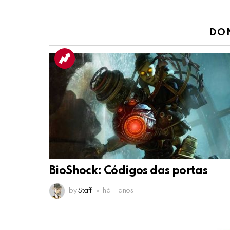
DO
BioShock: Códigos das portas
by
Staff
há 11 anos