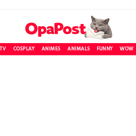
 TV
COSPLAY
ANIMES
ANIMALS
FUNNY
WOW