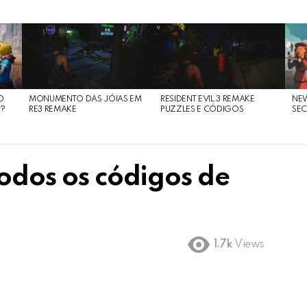
O
MONUMENTO DAS JÓIAS EM
RESIDENT EVIL 3 REMAKE
NE
O?
RE3 REMAKE
PUZZLES E CÓDIGOS
SEC
Todos os códigos de
1.7k
Views