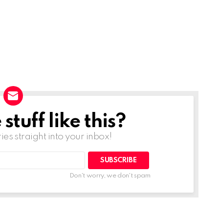
tuff like this?
ries straight into your inbox!
Don't worry, we don't spam