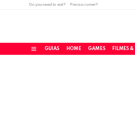
Do you need to eat?
Precisa comer?
GUIAS
HOME
GAMES
FILMES &
Menu