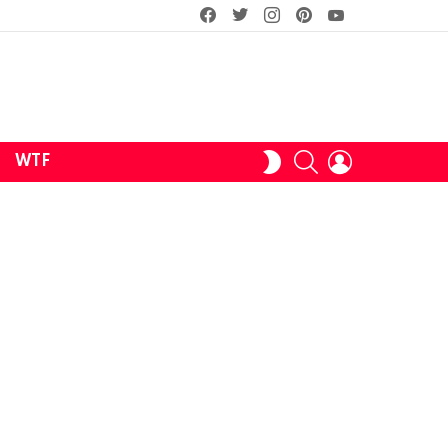
facebook
twitter
instagram
pinterest
youtube
SEARCH
LOGIN
SWITCH
WTF
SKIN