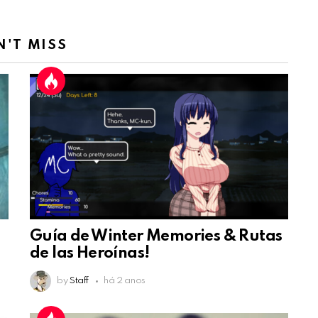
N'T MISS
Guía de Winter Memories & Rutas
de las Heroínas!
by
Staff
há 2 anos