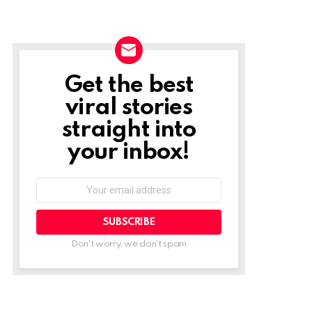
Get the best
NEWSLETTER
viral stories
straight into
your inbox!
Email
address:
Don't worry, we don't spam