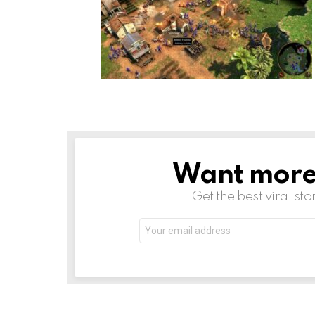
Want more s
NEWSLETTER
Get the best viral sto
Email
address: