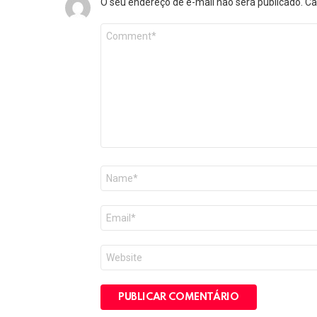
O seu endereço de e-mail não será publicado.
Ca
Comentário
*
Nome
*
E-
mail
*
Site