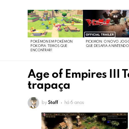
LATEST
STORIES
POKÉMON EM POKÉMON
PICKMON: O NOVO JOG
POKOPIA: TEMOS QUE
QUE DESAFIA A NINTEND
ENCONTRAR!
Age of Empires III 
trapaça
by
Staff
há 6 anos