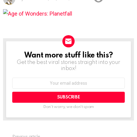
Want more stuff like this?
NEWSLETTER
Get the best viral stories straight into your
inbox!
Email
address:
Don't worry, we don't spam
Previous article