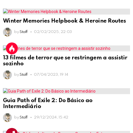
Winter Memories Helpbook & Heroine Routes
by
Staff
02/02/2025, 22:03
13 filmes de terror que se restringem a assistir
sozinho
by
Staff
07/04/2023, 19:14
Guia Path of Exile 2: Do Básico ao
Intermediário
by
Staff
29/12/2024, 15:42