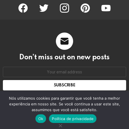
facebook
twitter
instagram
pinterest
youtube
Don’t miss out on new posts
Email
address:
Don't worry, we don't spam
Nós utilizamos cookies para garantir que você tenha a melhor
experiência em nosso site. Se você continua a usar este site,
assumimos que você está satisfeito.
© 2026 by bring the pixel. Remember to change this
Ok
Política de privacidade
Home
Contact us
GDPR Privacy policy