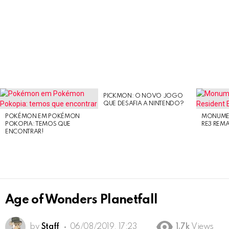
PICKMON: O NOVO JOGO
LATEST
QUE DESAFIA A NINTENDO?
STORIES
POKÉMON EM POKÉMON
MONUMEN
POKOPIA: TEMOS QUE
RE3 REM
ENCONTRAR!
Age of Wonders Planetfall
by
Staff
06/08/2019, 17:23
1.7k
Views