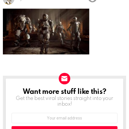
Want more stuff like this?
NEWSLETTER
Get the best viral stories straight into your
inbox!
Email
address: