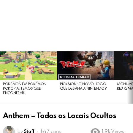
LATEST
STORIES
POKÉMON EM POKÉMON
PICKMON: O NOVO JOGO
MONUMEN
POKOPIA: TEMOS QUE
QUE DESAFIA A NINTENDO?
RE3 REM
ENCONTRAR!
Anthem – Todos os Locais Ocultos
by
Staff
há 7 anos
1.9k
Views