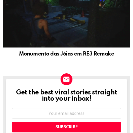
Monumento das Jóias em RE3 Remake
Get the best viral stories straight
NEWSLETTER
into your inbox!
Email
address: