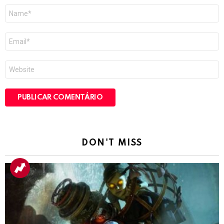
Nome
*
E-
mail
*
Site
DON'T MISS