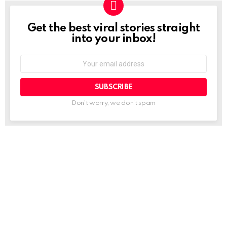
Get the best viral stories straight
NEWSLETTER
into your inbox!
Email
address:
Don't worry, we don't spam