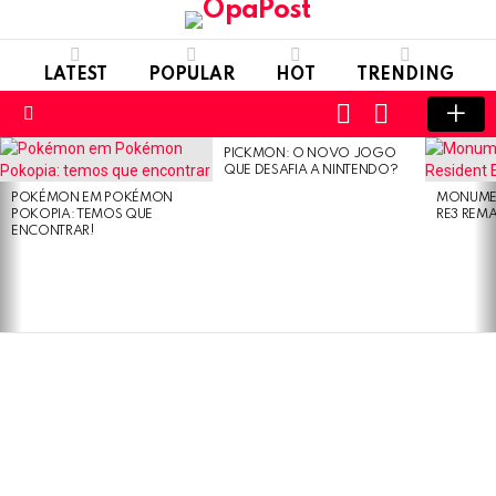
LATEST
POPULAR
HOT
TRENDING
LOGIN
SWITCH
SKIN
Menu
PICKMON: O NOVO JOGO
LATEST
QUE DESAFIA A NINTENDO?
STORIES
POKÉMON EM POKÉMON
MONUMEN
POKOPIA: TEMOS QUE
RE3 REM
ENCONTRAR!