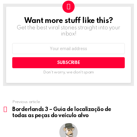
Want more stuff like this?
NEWSLETTER
Get the best viral stories straight into your
inbox!
Email
address:
Don't worry, we don't spam
Previous article
See
more
Borderlands 3 – Guia de localização de
todas as peças do veículo alvo