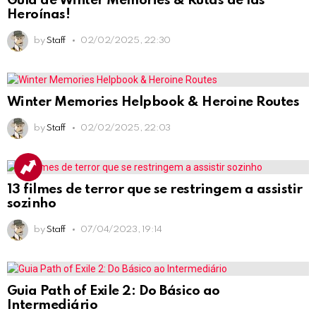
Guía de Winter Memories & Rutas de las
Heroínas!
by
Staff
02/02/2025, 22:30
Winter Memories Helpbook & Heroine Routes
by
Staff
02/02/2025, 22:03
13 filmes de terror que se restringem a assistir
sozinho
by
Staff
07/04/2023, 19:14
Guia Path of Exile 2: Do Básico ao
Intermediário