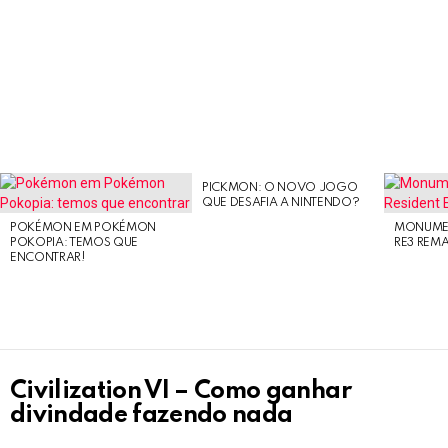
PICKMON: O NOVO JOGO
LATEST
QUE DESAFIA A NINTENDO?
STORIES
POKÉMON EM POKÉMON
MONUMEN
POKOPIA: TEMOS QUE
RE3 REM
ENCONTRAR!
Civilization VI – Como ganhar
divindade fazendo nada