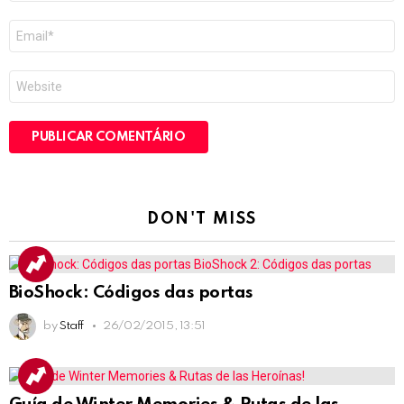
E-
mail
*
Site
DON'T MISS
BioShock: Códigos das portas
by
Staff
26/02/2015, 13:51