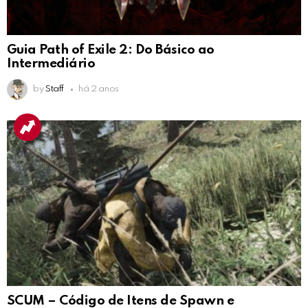
Guia Path of Exile 2: Do Básico ao
Intermediário
by
Staff
há 2 anos
SCUM – Código de Itens de Spawn e