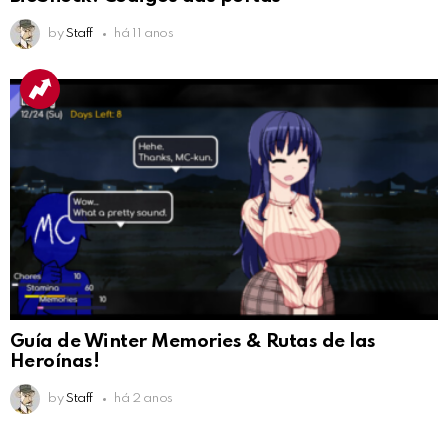
by
Staff
há 11 anos
Guía de Winter Memories & Rutas de las
Heroínas!
by
Staff
há 2 anos