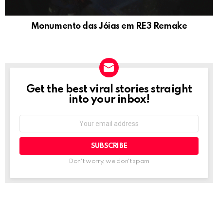
Monumento das Jóias em RE3 Remake
Get the best viral stories straight
NEWSLETTER
into your inbox!
Email
address:
Don't worry, we don't spam