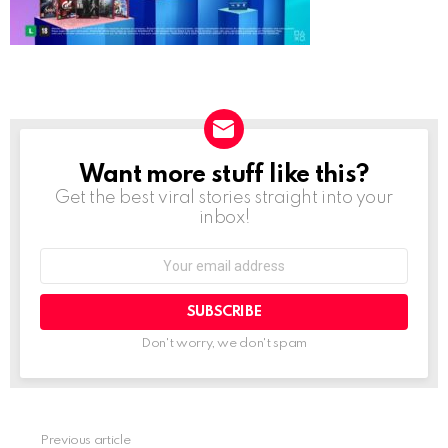
Want more stuff like this?
NEWSLETTER
Get the best viral stories straight into your
inbox!
Email
address:
Don't worry, we don't spam
Previous article
See