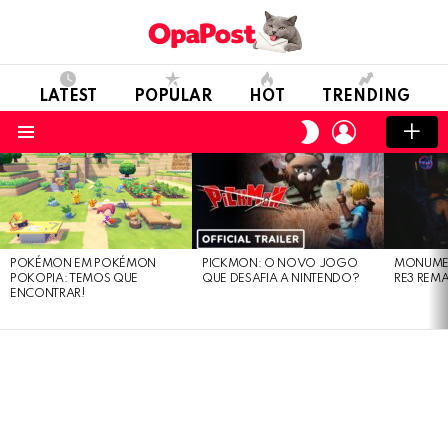
LATEST
POPULAR
HOT
TRENDING
LOGIN
SWITCH
SKIN
Menu
LATEST
STORIES
POKÉMON EM POKÉMON
PICKMON: O NOVO JOGO
MONUMEN
POKOPIA: TEMOS QUE
QUE DESAFIA A NINTENDO?
RE3 REM
ENCONTRAR!