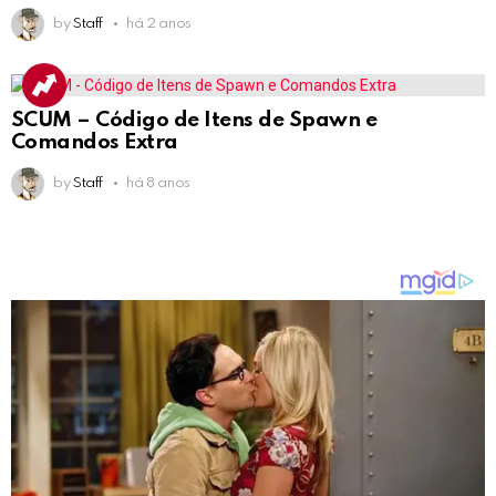
by
Staff
há 2 anos
SCUM – Código de Itens de Spawn e
Comandos Extra
by
Staff
há 8 anos