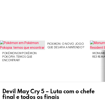
PICKMON: O NOVO JOGO
LATEST
QUE DESAFIA A NINTENDO?
STORIES
POKÉMON EM POKÉMON
MONUMEN
POKOPIA: TEMOS QUE
RE3 REM
ENCONTRAR!
Devil May Cry 5 – Luta com o chefe
final e todos os finais