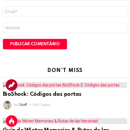
E-
mail
*
Site
DON'T MISS
BioShock: Códigos das portas
by
Staff
há 11 anos