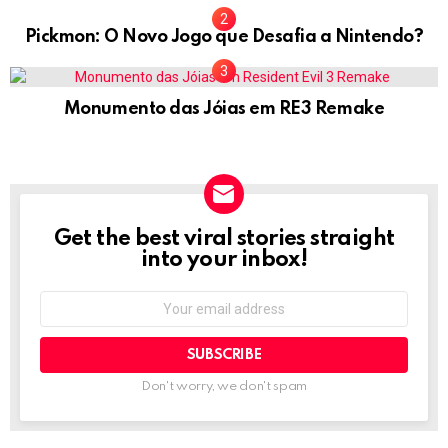
Pickmon: O Novo Jogo que Desafia a Nintendo?
Monumento das Jóias em RE3 Remake
Get the best viral stories straight
NEWSLETTER
into your inbox!
Email
address:
Don't worry, we don't spam