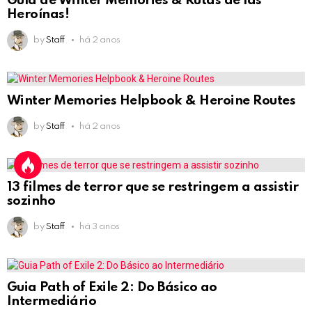
Guía de Winter Memories & Rutas de las
Heroínas!
by
Staff
há 2 anos
Winter Memories Helpbook & Heroine Routes
by
Staff
há 2 anos
13 filmes de terror que se restringem a assistir
sozinho
by
Staff
há 3 anos
Guia Path of Exile 2: Do Básico ao
Intermediário