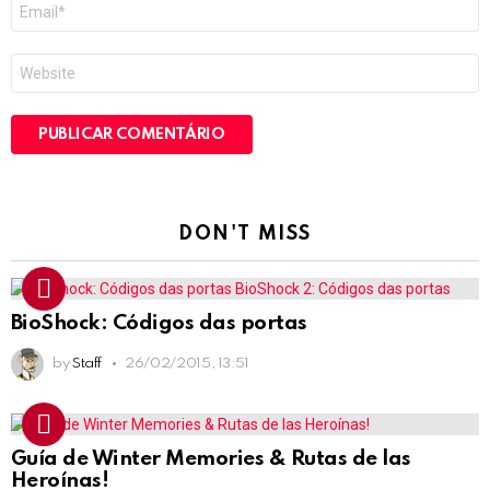
E-
mail
*
Site
DON'T MISS
BioShock: Códigos das portas
by
Staff
26/02/2015, 13:51
Guía de Winter Memories & Rutas de las
Heroínas!