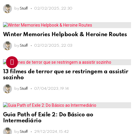
by
Staff
02/02/2025, 22:30
Winter Memories Helpbook & Heroine Routes
by
Staff
02/02/2025, 22:03
13 filmes de terror que se restringem a assistir
sozinho
by
Staff
07/04/2023, 19:14
Guia Path of Exile 2: Do Básico ao
Intermediário
by
Staff
29/12/2024, 15:42