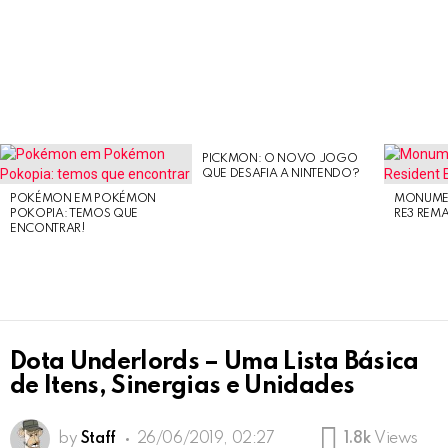
PICKMON: O NOVO JOGO
LATEST
QUE DESAFIA A NINTENDO?
STORIES
POKÉMON EM POKÉMON
MONUMEN
POKOPIA: TEMOS QUE
RE3 REM
ENCONTRAR!
Dota Underlords – Uma Lista Básica
de Itens, Sinergias e Unidades
by
Staff
26/06/2019, 02:27
1.8k
Views