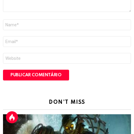
Nome
*
E-
mail
*
Site
DON'T MISS