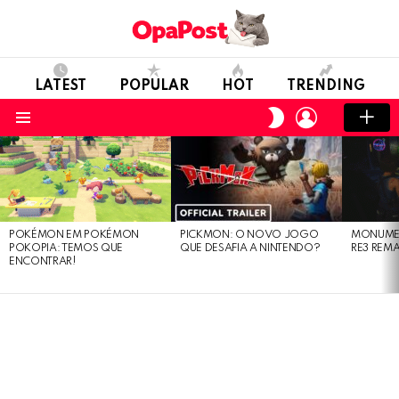
LATEST
POPULAR
HOT
TRENDING
LOGIN
SWITCH
SKIN
Menu
LATEST
STORIES
POKÉMON EM POKÉMON
PICKMON: O NOVO JOGO
MONUMEN
POKOPIA: TEMOS QUE
QUE DESAFIA A NINTENDO?
RE3 REM
ENCONTRAR!