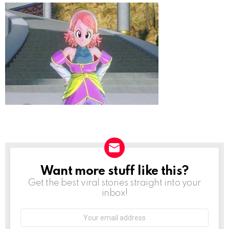
Want more stuff like this?
NEWSLETTER
Get the best viral stories straight into your
inbox!
Email
address: