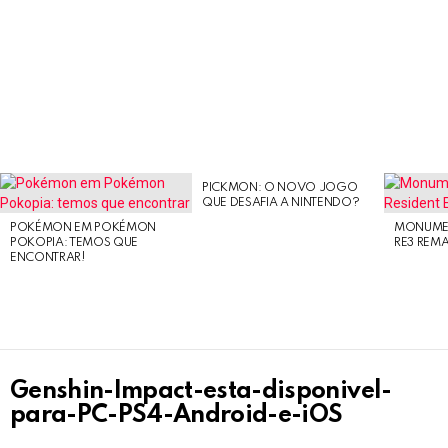
PICKMON: O NOVO JOGO
LATEST
QUE DESAFIA A NINTENDO?
STORIES
POKÉMON EM POKÉMON
MONUMEN
POKOPIA: TEMOS QUE
RE3 REM
ENCONTRAR!
Genshin-Impact-esta-disponivel-
para-PC-PS4-Android-e-iOS