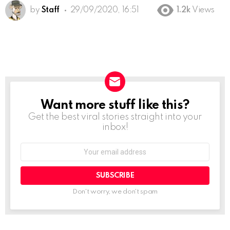
by
Staff
29/09/2020, 16:51
1.2k
Views
Want more stuff like this?
NEWSLETTER
Get the best viral stories straight into your
inbox!
Email
address:
Don't worry, we don't spam