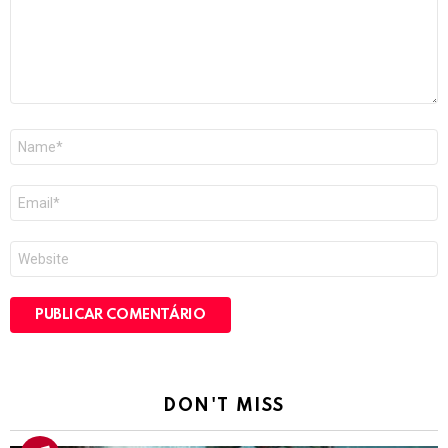
Nome
*
E-
mail
*
Site
DON'T MISS