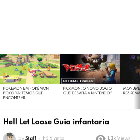
LATEST
STORIES
POKÉMON EM POKÉMON
PICKMON: O NOVO JOGO
MONUMEN
POKOPIA: TEMOS QUE
QUE DESAFIA A NINTENDO?
RE3 REM
ENCONTRAR!
Hell Let Loose Guia infantaria
by
Staff
há 6 anos
1.3k
Views