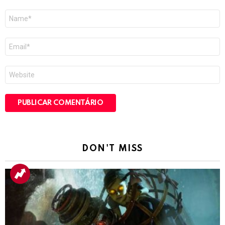
Nome
*
E-
mail
*
Site
DON'T MISS