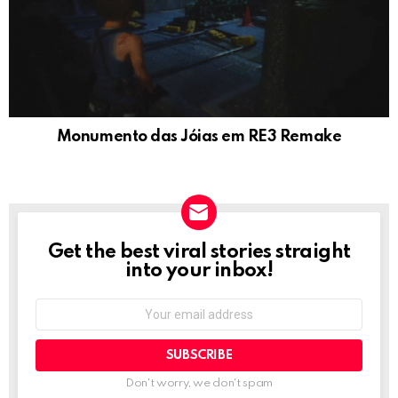
Monumento das Jóias em RE3 Remake
Get the best viral stories straight
NEWSLETTER
into your inbox!
Email
address:
Don't worry, we don't spam