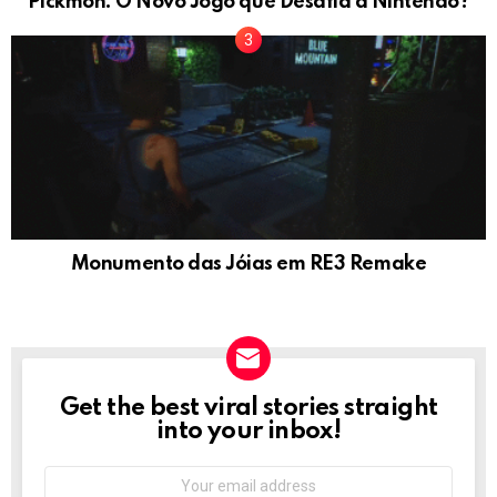
Pickmon: O Novo Jogo que Desafia a Nintendo?
Monumento das Jóias em RE3 Remake
Get the best viral stories straight
NEWSLETTER
into your inbox!
Email
address: