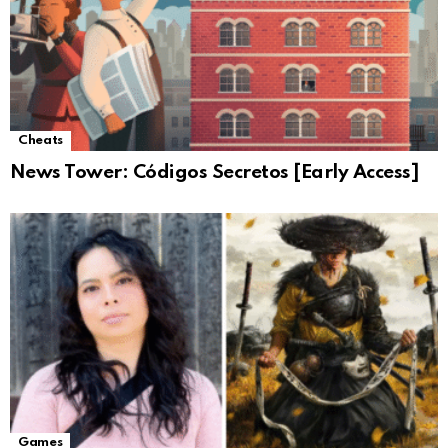
Cheats
News Tower: Códigos Secretos [Early Access]
Games