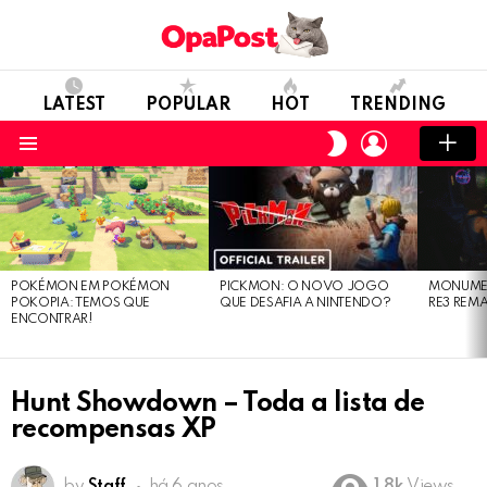
LATEST
POPULAR
HOT
TRENDING
LOGIN
SWITCH
SKIN
Menu
LATEST
STORIES
POKÉMON EM POKÉMON
PICKMON: O NOVO JOGO
MONUMEN
POKOPIA: TEMOS QUE
QUE DESAFIA A NINTENDO?
RE3 REM
ENCONTRAR!
Hunt Showdown – Toda a lista de
recompensas XP