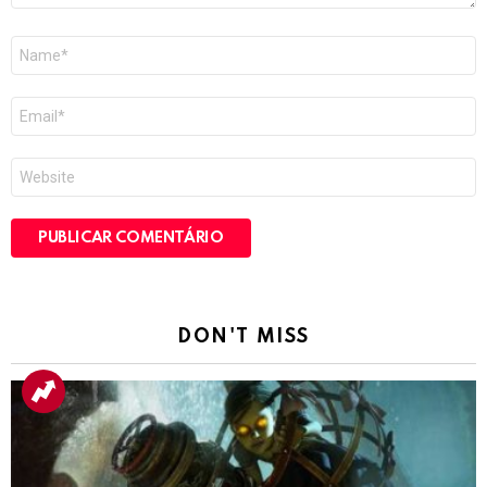
Nome
*
E-
mail
*
Site
DON'T MISS