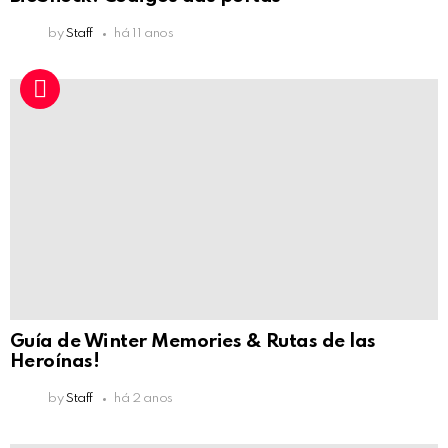
by
Staff
há 11 anos
Guía de Winter Memories & Rutas de las
Heroínas!
by
Staff
há 2 anos