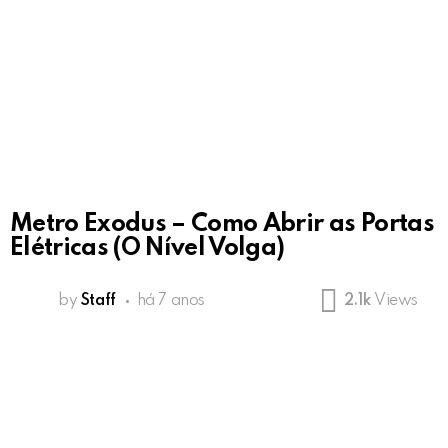
Metro Exodus – Como Abrir as Portas
Elétricas (O Nível Volga)
by
Staff
há 7 anos
2.1k
Views