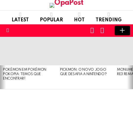
LATEST
POPULAR
HOT
TRENDING
LOGIN
SWITCH
SKIN
Menu
LATEST
STORIES
POKÉMON EM POKÉMON
PICKMON: O NOVO JOGO
MONUMEN
POKOPIA: TEMOS QUE
QUE DESAFIA A NINTENDO?
RE3 REM
ENCONTRAR!