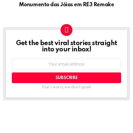
Monumento das Jóias em RE3 Remake
Get the best viral stories straight
NEWSLETTER
into your inbox!
Email
address:
Don't worry, we don't spam