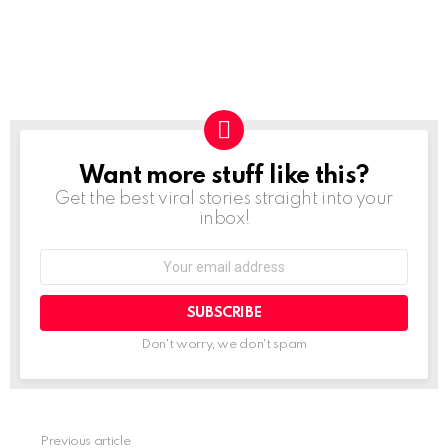
Want more stuff like this?
NEWSLETTER
Get the best viral stories straight into your
inbox!
Email
address:
Don't worry, we don't spam
Previous article
See