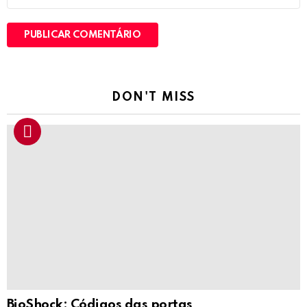
DON'T MISS
BioShock: Códigos das portas