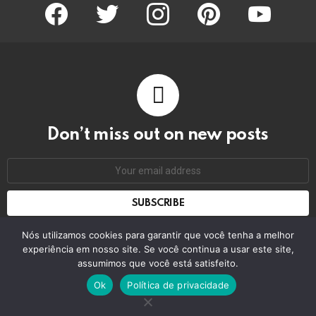
facebook
twitter
instagram
pinterest
youtube
Don’t miss out on new posts
Email
address:
Don't worry, we don't spam
Nós utilizamos cookies para garantir que você tenha a melhor
experiência em nosso site. Se você continua a usar este site,
assumimos que você está satisfeito.
© 2026 by bring the pixel. Remember to change this
Ok
Política de privacidade
Home
Contact us
GDPR Privacy policy