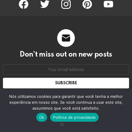
facebook
twitter
instagram
pinterest
youtube
Don’t miss out on new posts
Email
address:
Don't worry, we don't spam
Nós utilizamos cookies para garantir que você tenha a melhor
experiência em nosso site. Se você continua a usar este site,
assumimos que você está satisfeito.
© 2026 by bring the pixel. Remember to change this
Ok
Política de privacidade
Home
Contact us
GDPR Privacy policy