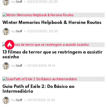
by
Staff
02/02/2025, 22:30
Winter Memories Helpbook & Heroine Routes
by
Staff
02/02/2025, 22:03
13 filmes de terror que se restringem a assistir
sozinho
by
Staff
07/04/2023, 19:14
Guia Path of Exile 2: Do Básico ao
Intermediário
by
Staff
29/12/2024, 15:42