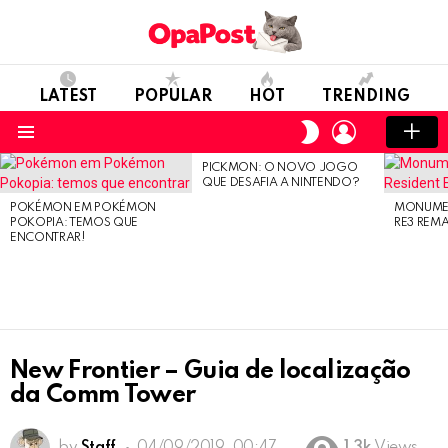
LATEST
POPULAR
HOT
TRENDING
LOGIN
SWITCH
SKIN
Menu
PICKMON: O NOVO JOGO
LATEST
QUE DESAFIA A NINTENDO?
STORIES
POKÉMON EM POKÉMON
MONUMEN
POKOPIA: TEMOS QUE
RE3 REM
ENCONTRAR!
New Frontier – Guia de localização
da Comm Tower