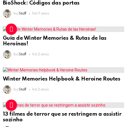
BioShock: Códigos das portas
by
Staff
há 11 anos
Guía de Winter Memories & Rutas de las
Heroínas!
by
Staff
há 2 anos
Winter Memories Helpbook & Heroine Routes
by
Staff
há 2 anos
13 filmes de terror que se restringem a assistir
sozinho