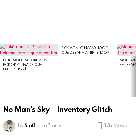
PICKMON: O NOVO JOGO
LATEST
QUE DESAFIA A NINTENDO?
STORIES
POKÉMON EM POKÉMON
MONUMEN
POKOPIA: TEMOS QUE
RE3 REM
ENCONTRAR!
No Man’s Sky – Inventory Glitch
by
Staff
há 7 anos
1.3k
Views