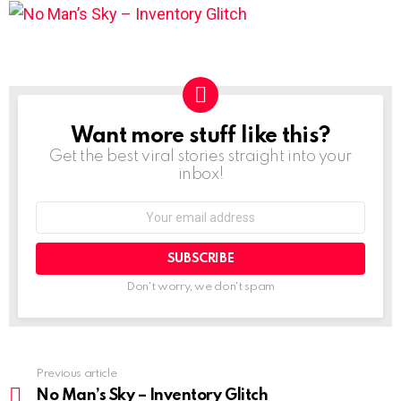
Want more stuff like this?
NEWSLETTER
Get the best viral stories straight into your
inbox!
Email
address:
Don't worry, we don't spam
Previous article
See
more
No Man’s Sky – Inventory Glitch