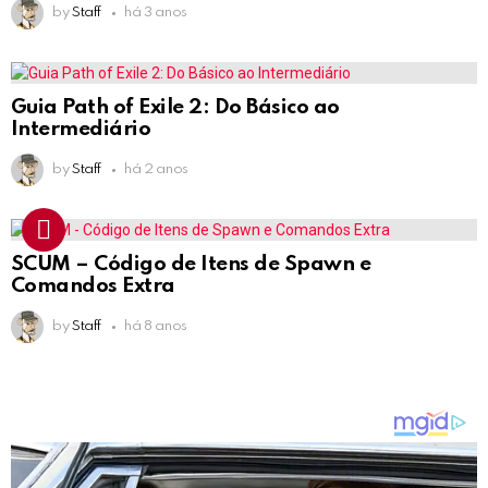
by
Staff
há 3 anos
Guia Path of Exile 2: Do Básico ao
Intermediário
by
Staff
há 2 anos
SCUM – Código de Itens de Spawn e
Comandos Extra
by
Staff
há 8 anos