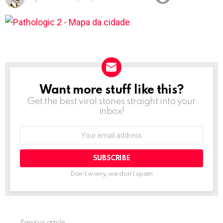
Want more stuff like this?
NEWSLETTER
Get the best viral stories straight into your
inbox!
Email
address:
Don't worry, we don't spam
Previous article