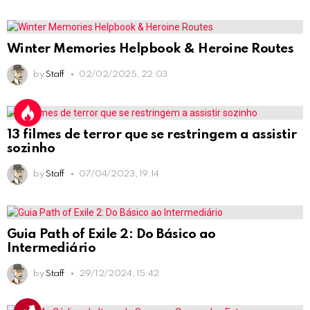
Winter Memories Helpbook & Heroine Routes
by
Staff
02/02/2025, 22:03
13 filmes de terror que se restringem a assistir
sozinho
by
Staff
07/04/2023, 19:14
Guia Path of Exile 2: Do Básico ao
Intermediário
by
Staff
29/12/2024, 15:42