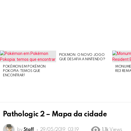
PICKMON: O NOVO JOGO
LATEST
QUE DESAFIA A NINTENDO?
STORIES
POKÉMON EM POKÉMON
MONUMEN
POKOPIA: TEMOS QUE
RE3 REM
ENCONTRAR!
Pathologic 2 – Mapa da cidade
by
Staff
29/05/2019, 03:19
1.1k
Views