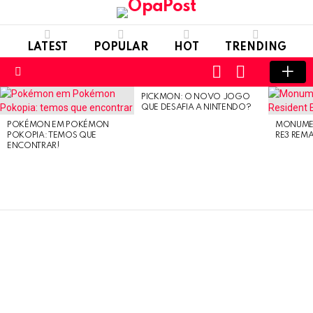
LATEST
POPULAR
HOT
TRENDING
LOGIN
SWITCH
SKIN
Menu
PICKMON: O NOVO JOGO
LATEST
QUE DESAFIA A NINTENDO?
STORIES
POKÉMON EM POKÉMON
MONUMEN
POKOPIA: TEMOS QUE
RE3 REM
ENCONTRAR!