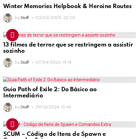
Winter Memories Helpbook & Heroine Routes
by
Staff
02/02/2025, 22:03
13 filmes de terror que se restringem a assistir
sozinho
by
Staff
07/04/2023, 19:14
Guia Path of Exile 2: Do Básico ao
Intermediário
by
Staff
29/12/2024, 15:42
SCUM – Código de Itens de Spawn e