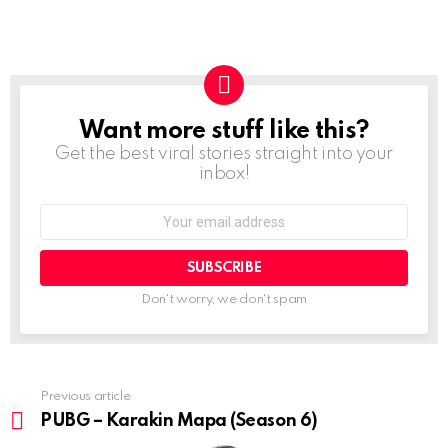
Want more stuff like this?
NEWSLETTER
Get the best viral stories straight into your
inbox!
Email
address:
Don't worry, we don't spam
Previous article
See
more
PUBG – Karakin Mapa (Season 6)