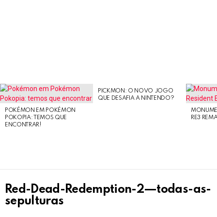
PICKMON: O NOVO JOGO
LATEST
QUE DESAFIA A NINTENDO?
STORIES
POKÉMON EM POKÉMON
MONUMEN
POKOPIA: TEMOS QUE
RE3 REM
ENCONTRAR!
Red-Dead-Redemption-2—todas-as-
sepulturas