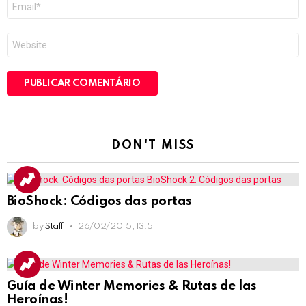
mail
*
Site
DON'T MISS
BioShock: Códigos das portas
by
Staff
26/02/2015, 13:51
Guía de Winter Memories & Rutas de las
Heroínas!