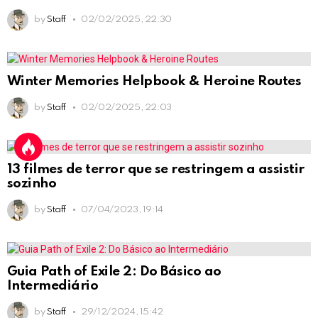
by
Staff
02/02/2025, 22:30
Winter Memories Helpbook & Heroine Routes
by
Staff
02/02/2025, 22:03
13 filmes de terror que se restringem a assistir
sozinho
by
Staff
07/04/2023, 19:14
Guia Path of Exile 2: Do Básico ao
Intermediário
by
Staff
29/12/2024, 15:42