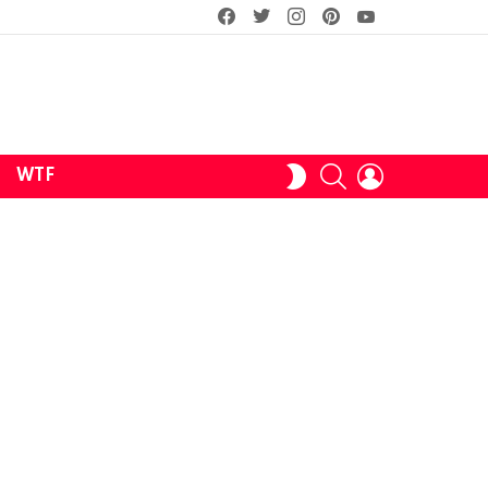
facebook
twitter
instagram
pinterest
youtube
SEARCH
LOGIN
SWITCH
WTF
SKIN