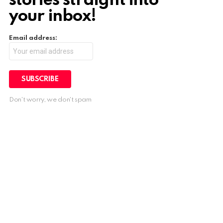
stories straight into
your inbox!
Email address:
Don't worry, we don't spam