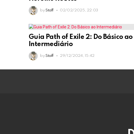
by
Staff
02/02/2025, 22:03
Guia Path of Exile 2: Do Básico ao
Intermediário
by
Staff
29/12/2024, 15:42