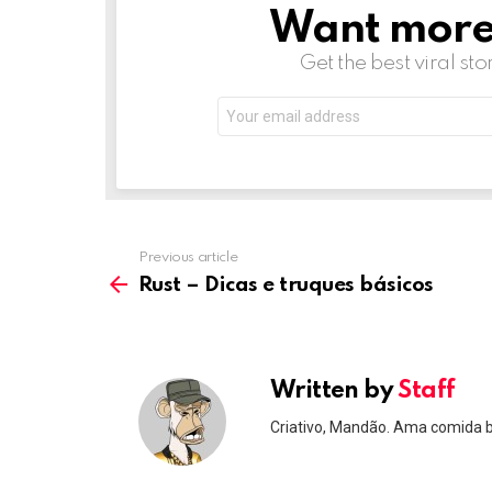
Want more s
NEWSLETTER
Get the best viral sto
Email
address:
Previous article
See
more
Rust – Dicas e truques básicos
Written by
Staff
Criativo, Mandão. Ama comida 