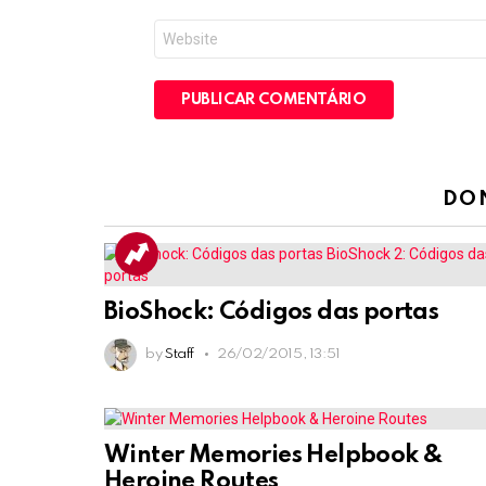
*
Site
DO
BioShock: Códigos das portas
by
Staff
26/02/2015, 13:51
Winter Memories Helpbook &
Heroine Routes