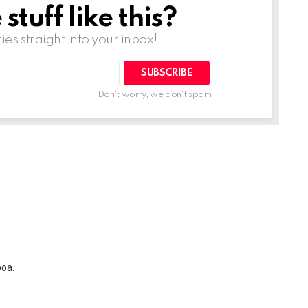
tuff like this?
ries straight into your inbox!
Don't worry, we don't spam
boa.