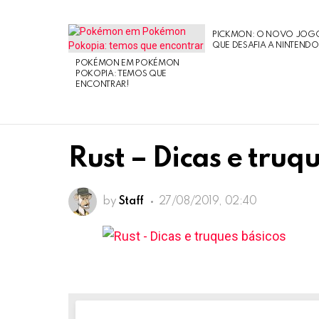
PICKMON: O NOVO JOG
LATEST
QUE DESAFIA A NINTEND
STORIES
POKÉMON EM POKÉMON
POKOPIA: TEMOS QUE
ENCONTRAR!
Rust – Dicas e truq
by
Staff
27/08/2019, 02:40