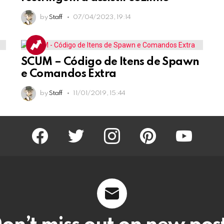
by
Staff
07/04/2023, 19:14
SCUM – Código de Itens de Spawn
e Comandos Extra
by
Staff
11/01/2019, 15:44
facebook
twitter
instagram
pinterest
youtube