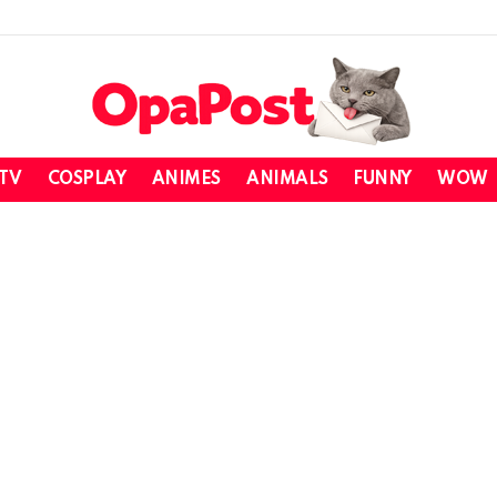
 TV
COSPLAY
ANIMES
ANIMALS
FUNNY
WOW