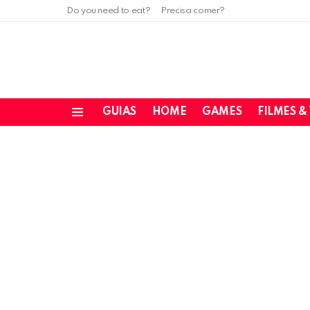
Do you need to eat?
Precisa comer?
GUIAS
HOME
GAMES
FILMES &
Menu