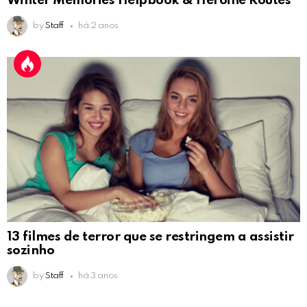
Winter Memories Helpbook & Heroine Routes
by
Staff
há 2 anos
13 filmes de terror que se restringem a assistir
sozinho
by
Staff
há 3 anos