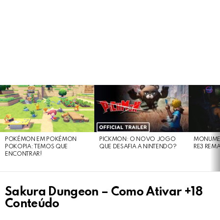
LATEST
STORIES
POKÉMON EM POKÉMON
PICKMON: O NOVO JOGO
MONUMEN
POKOPIA: TEMOS QUE
QUE DESAFIA A NINTENDO?
RE3 REM
ENCONTRAR!
Sakura Dungeon – Como Ativar +18
Conteúdo