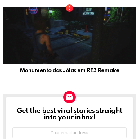
Monumento das Jóias em RE3 Remake
Get the best viral stories straight
NEWSLETTER
into your inbox!
Email
address: