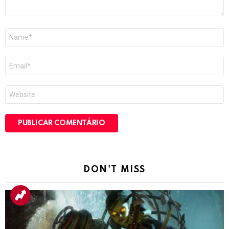
Nome
*
E-
mail
*
Site
DON'T MISS