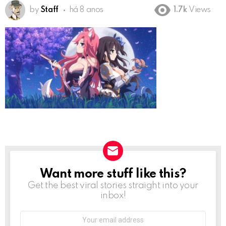
by
Staff
há 8 anos
1.7k
Views
Want more stuff like this?
NEWSLETTER
Get the best viral stories straight into your
inbox!
Email
address: