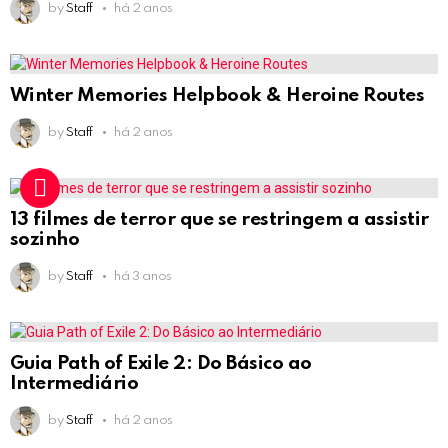
by
Staff
há 2 anos
Winter Memories Helpbook & Heroine Routes
by
Staff
há 2 anos
13 filmes de terror que se restringem a assistir
sozinho
by
Staff
há 3 anos
Guia Path of Exile 2: Do Básico ao
Intermediário
by
Staff
há 2 anos