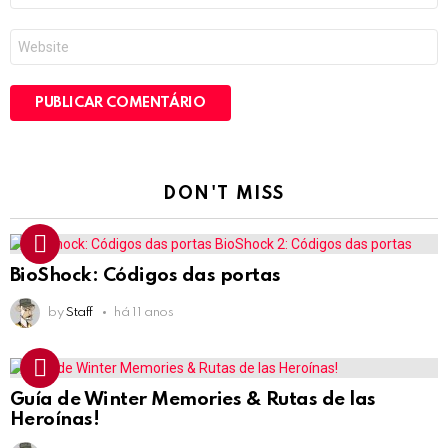
*
Site
DON'T MISS
BioShock: Códigos das portas
by
Staff
há 11 anos
Guía de Winter Memories & Rutas de las
Heroínas!