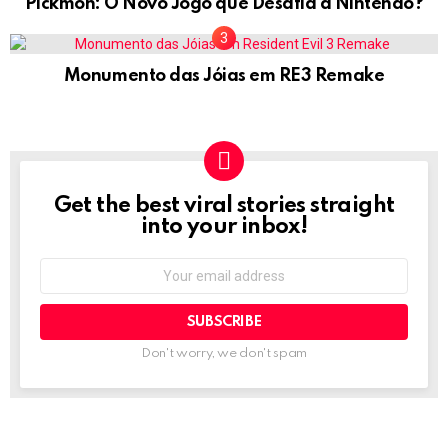
Pickmon: O Novo Jogo que Desafia a Nintendo?
Monumento das Jóias em RE3 Remake
Get the best viral stories straight
NEWSLETTER
into your inbox!
Email
address:
Don't worry, we don't spam