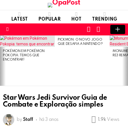
LATEST
POPULAR
HOT
TRENDING
LOGIN
SWITCH
SKIN
Menu
PICKMON: O NOVO JOGO
LATEST
QUE DESAFIA A NINTENDO?
STORIES
POKÉMON EM POKÉMON
MONUMEN
POKOPIA: TEMOS QUE
RE3 REM
ENCONTRAR!
Star Wars Jedi Survivor Guia de
Combate e Exploração simples
by
Staff
há 3 anos
1.9k
Views