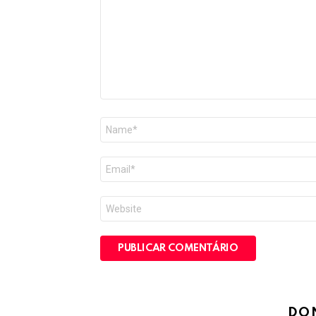
Nome
*
E-
mail
*
Site
DO