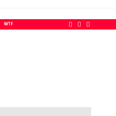
SEARCH
LOGIN
SWITCH
WTF
SKIN