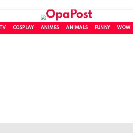
 TV
COSPLAY
ANIMES
ANIMALS
FUNNY
WOW