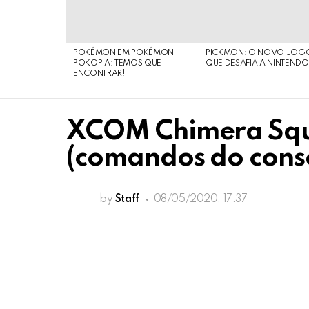
POKÉMON EM POKÉMON
PICKMON: O NOVO JOG
POKOPIA: TEMOS QUE
QUE DESAFIA A NINTEND
ENCONTRAR!
XCOM Chimera Squ
(comandos do cons
by
Staff
08/05/2020, 17:37