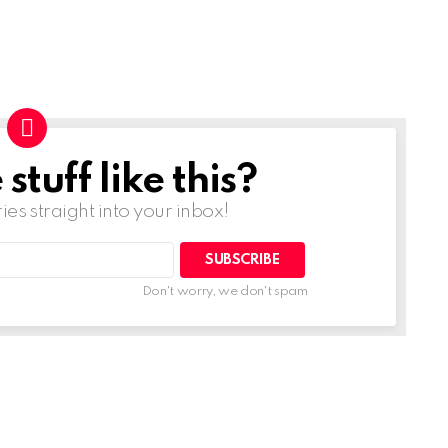
tuff like this?
ries straight into your inbox!
Don't worry, we don't spam