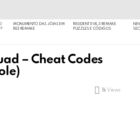
O
MONUMENTO DAS JÓIAS EM
RESIDENT EVIL 3 REMAKE
NE
O?
RE3 REMAKE
PUZZLES E CÓDIGOS
SEC
ad – Cheat Codes
ole)
1k
Views