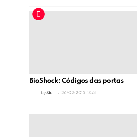
BioShock: Códigos das portas
by
Staff
26/02/2015, 13:51