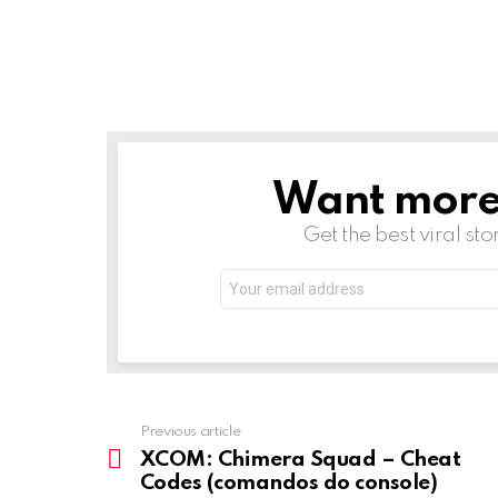
Want more s
NEWSLETTER
Get the best viral sto
Email
address:
Previous article
See
more
XCOM: Chimera Squad – Cheat
Codes (comandos do console)