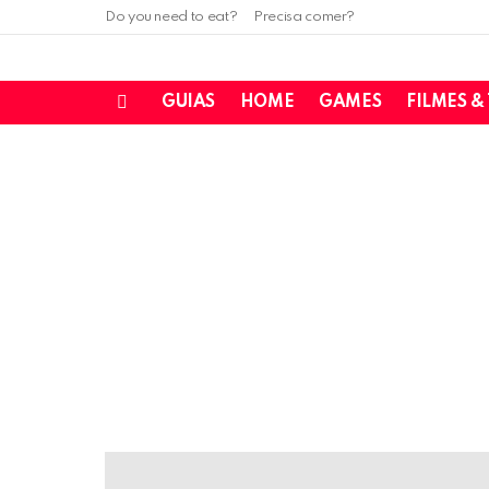
Do you need to eat?
Precisa comer?
GUIAS
HOME
GAMES
FILMES &
Menu
LATEST
STORIES