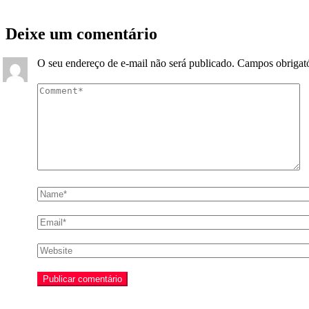
Deixe um comentário
O seu endereço de e-mail não será publicado.
Campos obrigat
Comentário
*
Nome
*
E-
mail
*
Site