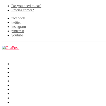
Do you need to eat?
Precisa comer?
facebook
twitter
instagram
pinterest
youtube
Menu
GUIAS
Home
Games
Filmes & TV
Cosplay
Animes
Animals
Funny
WOW
WTF