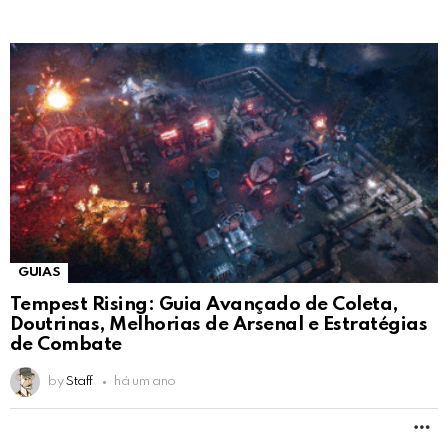
GUIAS
Tempest Rising: Guia Avançado de Coleta,
Doutrinas, Melhorias de Arsenal e Estratégias
de Combate
by
Staff
há um ano
M