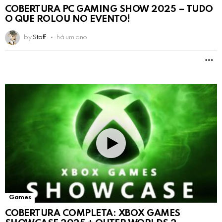
COBERTURA PC GAMING SHOW 2025 – TUDO
O QUE ROLOU NO EVENTO!
by
Staff
há um ano
M
Games
COBERTURA COMPLETA: XBOX GAMES