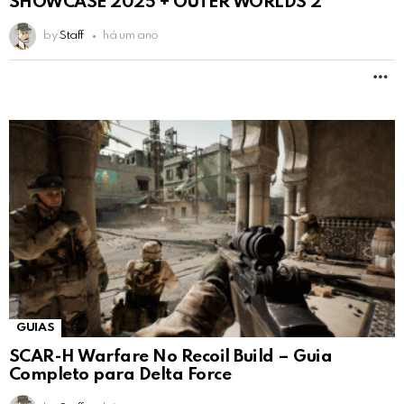
SHOWCASE 2025 + OUTER WORLDS 2
by
Staff
há um ano
M
GUIAS
SCAR-H Warfare No Recoil Build – Guia
Completo para Delta Force