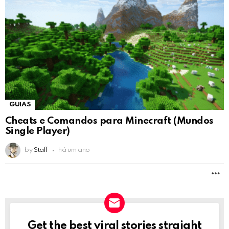
GUIAS
Cheats e Comandos para Minecraft (Mundos
Single Player)
by
Staff
há um ano
M
Get the best viral stories straight
NEWSLETTER