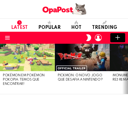
LATEST
POPULAR
HOT
TRENDING
LOGIN
SWITCH
SKIN
Menu
LATEST
STORIES
POKÉMON EM POKÉMON
PICKMON: O NOVO JOGO
MONUMEN
POKOPIA: TEMOS QUE
QUE DESAFIA A NINTENDO?
RE3 REM
ENCONTRAR!