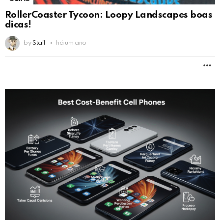
RollerCoaster Tycoon: Loopy Landscapes boas
dicas!
by
Staff
há um ano
M