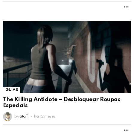
M
GUIAS
The Killing Antidote – Desbloquear Roupas
Especiais
by
Staff
há 12 meses
M