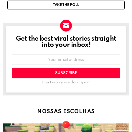
TAKE THE POLL
Get the best viral stories straight
NEWSLETTER
into your inbox!
Email
address:
Don't worry, we don't spam
NOSSAS ESCOLHAS