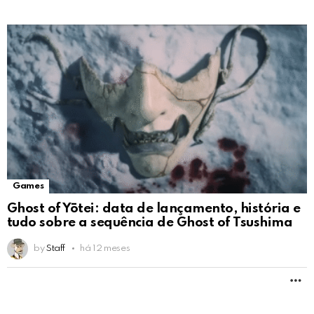
Games
Ghost of Yōtei: data de lançamento, história e
tudo sobre a sequência de Ghost of Tsushima
by
Staff
há 12 meses
M