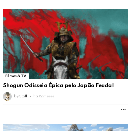
Filmes & TV
Shogun Odisseia Épica pelo Japão Feudal
by
Staff
há 12 meses
M