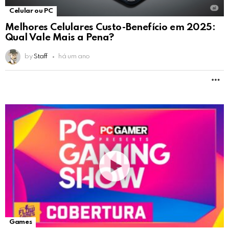
Celular ou PC
Melhores Celulares Custo-Benefício em 2025:
Qual Vale Mais a Pena?
by
Staff
há um ano
M
Games