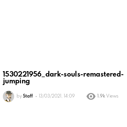
1530221956_dark-souls-remastered-
jumping
by
Staff
13/03/2021, 14:09
1.9k
Views