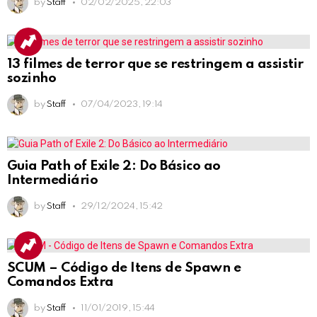
by
Staff
02/02/2025, 22:03
13 filmes de terror que se restringem a assistir
sozinho
by
Staff
07/04/2023, 19:14
Guia Path of Exile 2: Do Básico ao
Intermediário
by
Staff
29/12/2024, 15:42
SCUM – Código de Itens de Spawn e
Comandos Extra
by
Staff
11/01/2019, 15:44