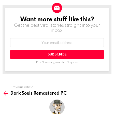
Want more stuff like this?
NEWSLETTER
Get the best viral stories straight into your
inbox!
Email
address:
Don't worry, we don't spam
Previous article
See
more
Dark Souls Remastered PC