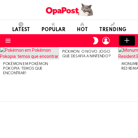
LATEST
POPULAR
HOT
TRENDING
LOGIN
SWITCH
SKIN
Menu
PICKMON: O NOVO JOGO
LATEST
QUE DESAFIA A NINTENDO?
STORIES
POKÉMON EM POKÉMON
MONUMEN
POKOPIA: TEMOS QUE
RE3 REM
ENCONTRAR!