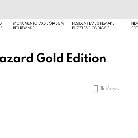
O
MONUMENTO DAS JÓIAS EM
RESIDENT EVIL 3 REMAKE
NE
O?
RE3 REMAKE
PUZZLES E CÓDIGOS
SEC
hazard Gold Edition
1k
Views