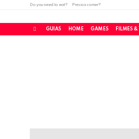
Do you need to eat?
Precisa comer?
GUIAS
HOME
GAMES
FILMES &
Menu
LATEST
STORIES