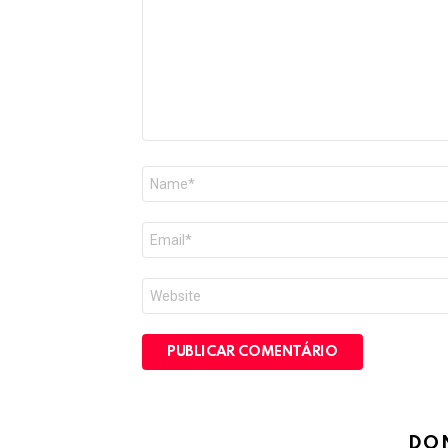
Nome
*
E-
mail
*
Site
DO