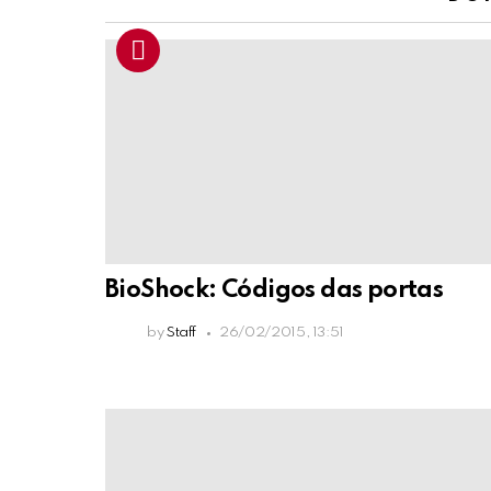
BioShock: Códigos das portas
by
Staff
26/02/2015, 13:51