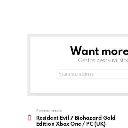
Want more s
NEWSLETTER
Get the best viral sto
Email
address:
Previous article
See
more
Resident Evil 7 Biohazard Gold
Edition Xbox One / PC (UK)