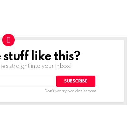
tuff like this?
ries straight into your inbox!
Don't worry, we don't spam