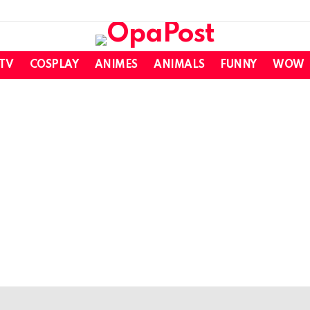
 TV
COSPLAY
ANIMES
ANIMALS
FUNNY
WOW