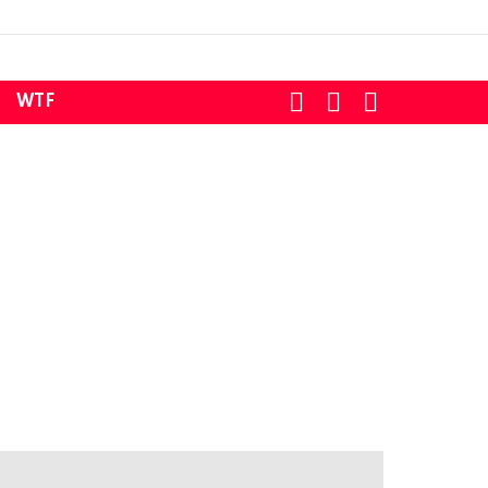
SEARCH
LOGIN
SWITCH
WTF
SKIN