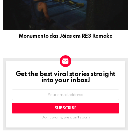
Monumento das Jóias em RE3 Remake
Get the best viral stories straight
NEWSLETTER
into your inbox!
Email
address:
Don't worry, we don't spam