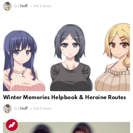
by
Staff
há 2 anos
Winter Memories Helpbook & Heroine Routes
by
Staff
há 2 anos