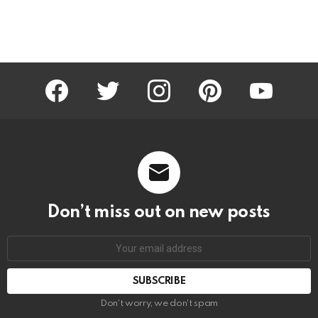
facebook
twitter
instagram
pinterest
youtube
Don’t miss out on new posts
Email
address:
Don't worry, we don't spam