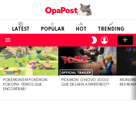
LATEST
POPULAR
HOT
TRENDING
LOGIN
SWITCH
SKIN
Menu
LATEST
STORIES
POKÉMON EM POKÉMON
PICKMON: O NOVO JOGO
MONUMEN
POKOPIA: TEMOS QUE
QUE DESAFIA A NINTENDO?
RE3 REM
ENCONTRAR!