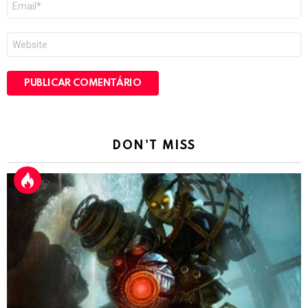
mail
*
Site
DON'T MISS