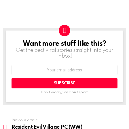
Want more stuff like this?
NEWSLETTER
Get the best viral stories straight into your
inbox!
Email
address:
Don't worry, we don't spam
Previous article
See
more
Resident Evil Village PC (WW)