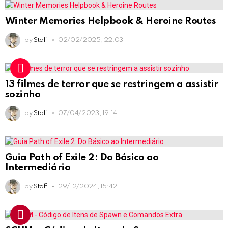
Winter Memories Helpbook & Heroine Routes
by
Staff
02/02/2025, 22:03
13 filmes de terror que se restringem a assistir
sozinho
by
Staff
07/04/2023, 19:14
Guia Path of Exile 2: Do Básico ao
Intermediário
by
Staff
29/12/2024, 15:42