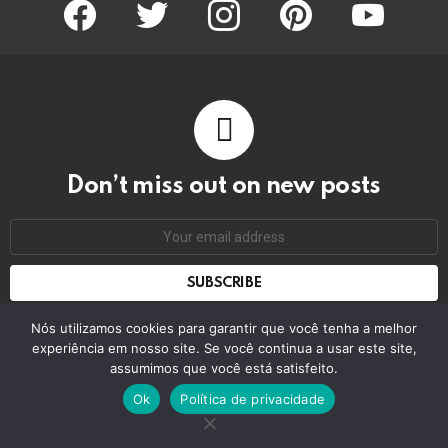
facebook
twitter
instagram
pinterest
youtube
Don’t miss out on new posts
Email
address:
Don't worry, we don't spam
Nós utilizamos cookies para garantir que você tenha a melhor
experiência em nosso site. Se você continua a usar este site,
assumimos que você está satisfeito.
© 2026 by bring the pixel. Remember to change this
Ok
Política de privacidade
Home
Contact us
GDPR Privacy policy