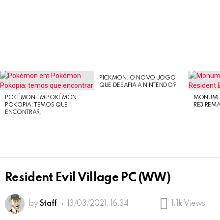
PICKMON: O NOVO JOGO
LATEST
QUE DESAFIA A NINTENDO?
STORIES
POKÉMON EM POKÉMON
MONUMEN
POKOPIA: TEMOS QUE
RE3 REM
ENCONTRAR!
Resident Evil Village PC (WW)
by
Staff
13/03/2021, 16:34
1.1k
Views