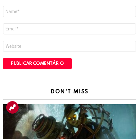
Nome
*
E-
mail
*
Site
DON'T MISS