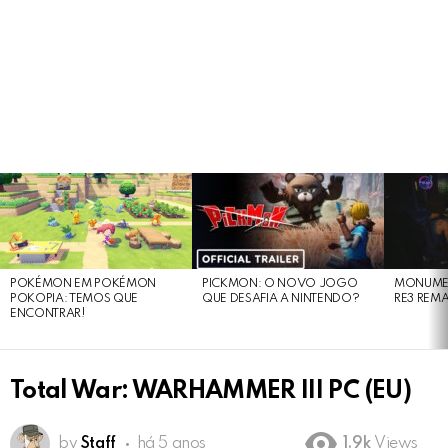
LATEST
STORIES
POKÉMON EM POKÉMON
PICKMON: O NOVO JOGO
MONUMEN
POKOPIA: TEMOS QUE
QUE DESAFIA A NINTENDO?
RE3 REM
ENCONTRAR!
Total War: WARHAMMER III PC (EU)
by
Staff
há 5 anos
1.9k
Views