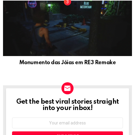
Monumento das Jóias em RE3 Remake
Get the best viral stories straight
NEWSLETTER
into your inbox!
Email
address: