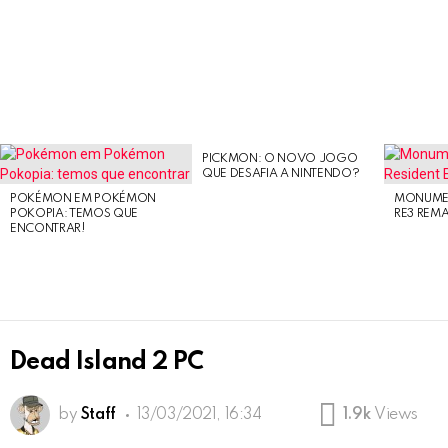
PICKMON: O NOVO JOGO
LATEST
QUE DESAFIA A NINTENDO?
STORIES
POKÉMON EM POKÉMON
MONUMEN
POKOPIA: TEMOS QUE
RE3 REM
ENCONTRAR!
Dead Island 2 PC
by
Staff
13/03/2021, 16:34
1.9k
Views