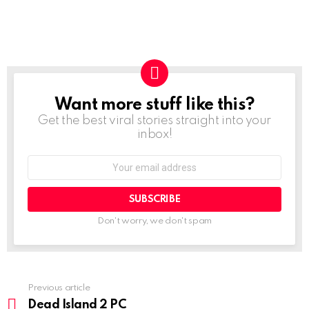
Want more stuff like this?
NEWSLETTER
Get the best viral stories straight into your
inbox!
Email
address:
Don't worry, we don't spam
Previous article
See
more
Dead Island 2 PC