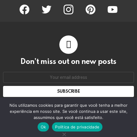
facebook
twitter
instagram
pinterest
youtube
Don’t miss out on new posts
Email
address:
Don't worry, we don't spam
Nós utilizamos cookies para garantir que você tenha a melhor
experiência em nosso site. Se você continua a usar este site,
assumimos que você está satisfeito.
© 2026 by bring the pixel. Remember to change this
Ok
Política de privacidade
Home
Contact us
GDPR Privacy policy