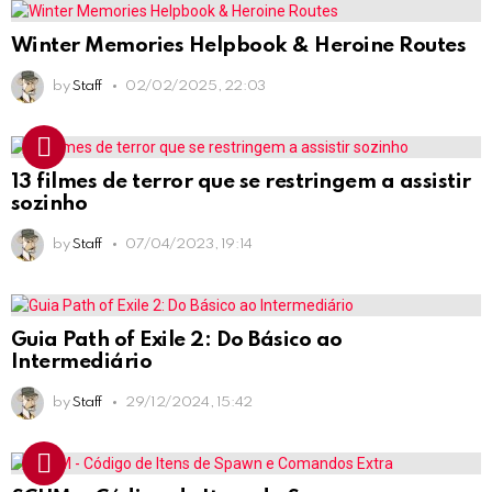
Winter Memories Helpbook & Heroine Routes
by
Staff
02/02/2025, 22:03
13 filmes de terror que se restringem a assistir
sozinho
by
Staff
07/04/2023, 19:14
Guia Path of Exile 2: Do Básico ao
Intermediário
by
Staff
29/12/2024, 15:42