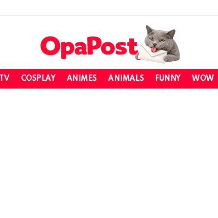
 TV
COSPLAY
ANIMES
ANIMALS
FUNNY
WOW