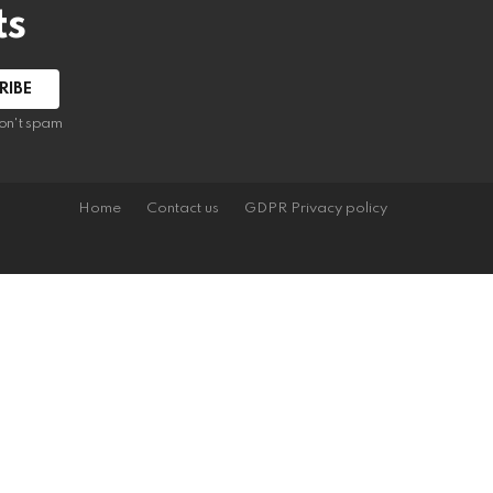
ts
on't spam
Home
Contact us
GDPR Privacy policy