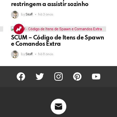
restringem a assistir sozinho
by
Staff
há 3 anos
SCUM – Código de Itens de Spawn
e Comandos Extra
by
Staff
há 8 anos
facebook
twitter
instagram
pinterest
youtube