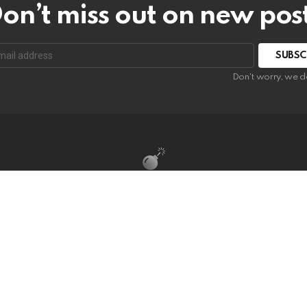
on’t miss out on new pos
:
Don't worry, we d