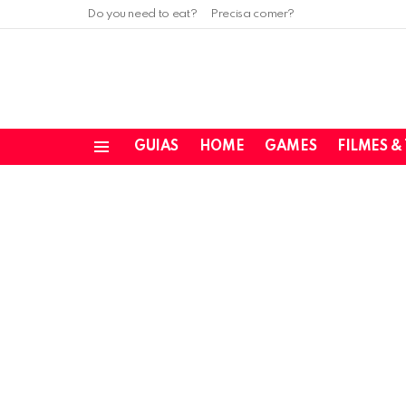
Do you need to eat?
Precisa comer?
GUIAS
HOME
GAMES
FILMES &
Menu