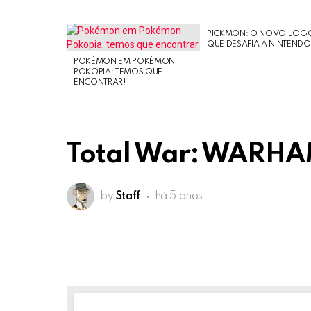
PICKMON: O NOVO JOG
LATEST
QUE DESAFIA A NINTEND
STORIES
POKÉMON EM POKÉMON
POKOPIA: TEMOS QUE
ENCONTRAR!
Total War: WARHAM
by
Staff
há 5 anos