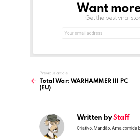
Want more s
NEWSLETTER
Get the best viral sto
Email
address:
Previous article
See
more
Total War: WARHAMMER III PC
(EU)
Written by
Staff
Criativo, Mandão. Ama comida 