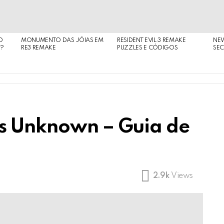
O
MONUMENTO DAS JÓIAS EM
RESIDENT EVIL 3 REMAKE
NE
O?
RE3 REMAKE
PUZZLES E CÓDIGOS
SEC
es Unknown – Guia de
2.9k
Views