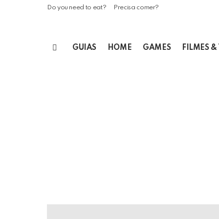
Do you need to eat?
Precisa comer?
GUIAS
HOME
GAMES
FILMES &
Menu
LATEST