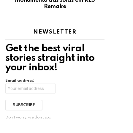
Monumento das Jóias em RE3
Remake
NEWSLETTER
Get the best viral
stories straight into
your inbox!
Email address:
Don't worry, we don't spam