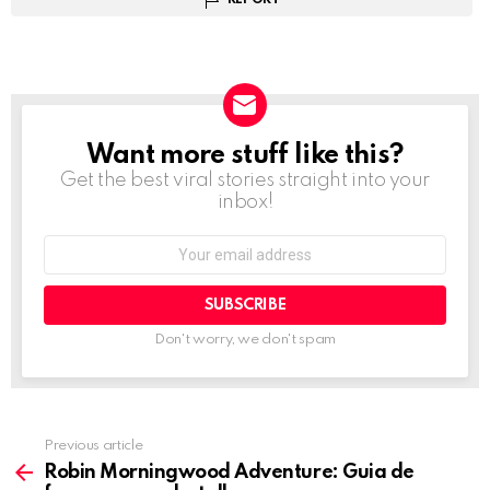
Want more stuff like this?
NEWSLETTER
Get the best viral stories straight into your
inbox!
Email
address:
Don't worry, we don't spam
Previous article
See
more
Robin Morningwood Adventure: Guia de