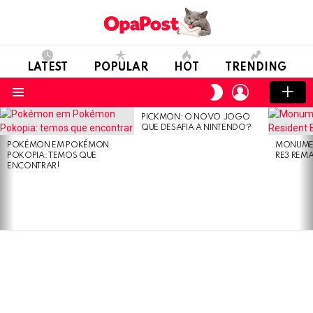
LATEST
POPULAR
HOT
TRENDING
LOGIN
SWITCH
SKIN
Menu
PICKMON: O NOVO JOGO
LATEST
QUE DESAFIA A NINTENDO?
STORIES
POKÉMON EM POKÉMON
MONUMEN
POKOPIA: TEMOS QUE
RE3 REM
ENCONTRAR!