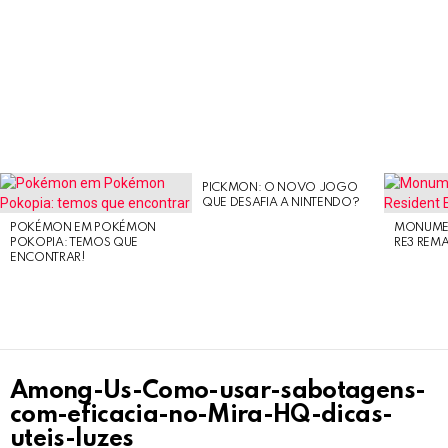
PICKMON: O NOVO JOGO
LATEST
QUE DESAFIA A NINTENDO?
STORIES
POKÉMON EM POKÉMON
MONUMEN
POKOPIA: TEMOS QUE
RE3 REM
ENCONTRAR!
Among-Us-Como-usar-sabotagens-
com-eficacia-no-Mira-HQ-dicas-
uteis-luzes