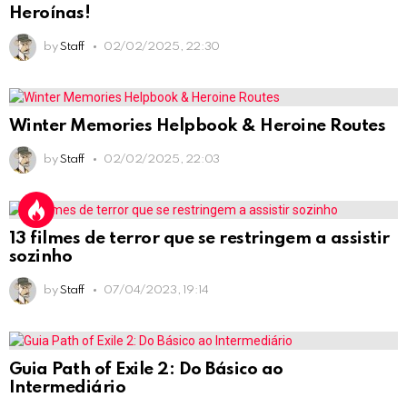
Heroínas!
by
Staff
02/02/2025, 22:30
Winter Memories Helpbook & Heroine Routes
by
Staff
02/02/2025, 22:03
13 filmes de terror que se restringem a assistir
sozinho
by
Staff
07/04/2023, 19:14
Guia Path of Exile 2: Do Básico ao
Intermediário