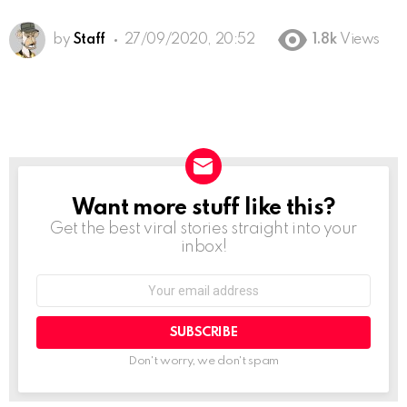
by
Staff
27/09/2020, 20:52
1.8k
Views
Want more stuff like this?
NEWSLETTER
Get the best viral stories straight into your
inbox!
Email
address:
Don't worry, we don't spam