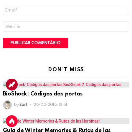
E-
mail
*
Site
DON'T MISS
BioShock: Códigos das portas
by
Staff
26/02/2015, 13:51
Guía de Winter Memories & Rutas de las