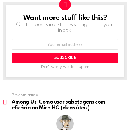
Want more stuff like this?
NEWSLETTER
Get the best viral stories straight into your
inbox!
Email
address:
Don't worry, we don't spam
Previous article
See
more
Among Us: Como usar sabotagens com
eficácia no Mira HQ (dicas úteis)