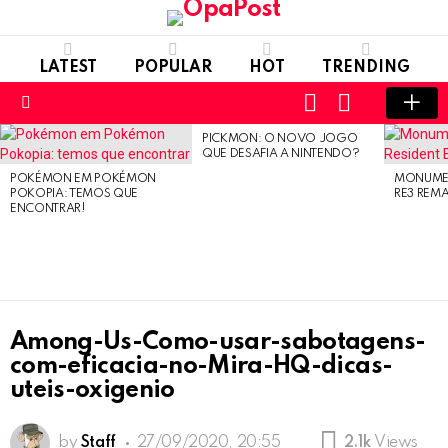
LATEST
POPULAR
HOT
TRENDING
LOGIN
SWITCH
SKIN
Menu
PICKMON: O NOVO JOGO
LATEST
QUE DESAFIA A NINTENDO?
STORIES
POKÉMON EM POKÉMON
MONUMEN
POKOPIA: TEMOS QUE
RE3 REM
ENCONTRAR!
Among-Us-Como-usar-sabotagens-
com-eficacia-no-Mira-HQ-dicas-
uteis-oxigenio
by
Staff
27/09/2020, 20:55
2.1k
Views