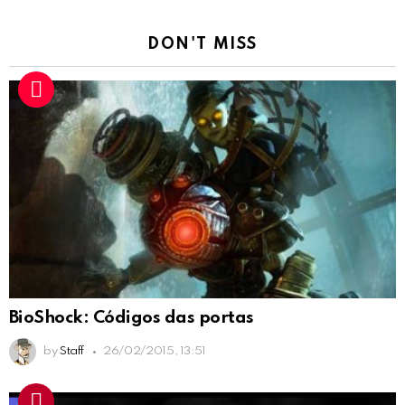
DON'T MISS
BioShock: Códigos das portas
by
Staff
26/02/2015, 13:51