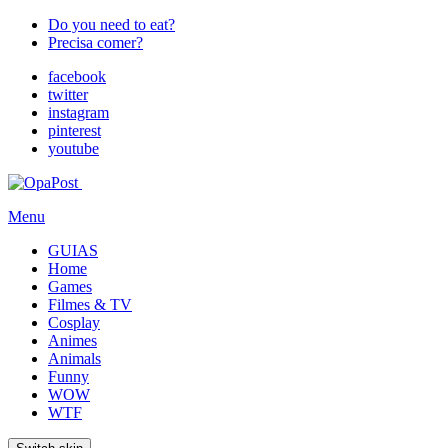
Do you need to eat?
Precisa comer?
facebook
twitter
instagram
pinterest
youtube
Menu
GUIAS
Home
Games
Filmes & TV
Cosplay
Animes
Animals
Funny
WOW
WTF