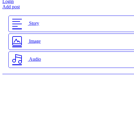
Login
Add post
Story
Image
Audio