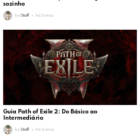
sozinho
by
Staff
há 3 anos
Guia Path of Exile 2: Do Básico ao
Intermediário
by
Staff
há 2 anos