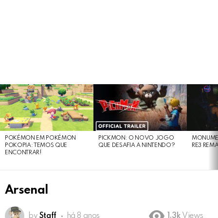
LATEST
STORIES
POKÉMON EM POKÉMON
PICKMON: O NOVO JOGO
MONUMEN
POKOPIA: TEMOS QUE
QUE DESAFIA A NINTENDO?
RE3 REM
ENCONTRAR!
Arsenal
by
Staff
há 8 anos
1.3k
Views