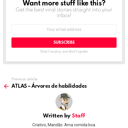
Want more stuff like this?
NEWSLETTER
Get the best viral stories straight into your
inbox!
Email
address:
Don't worry, we don't spam
Previous article
See
more
ATLAS – Árvores de habilidades
Written by
Staff
Criativo, Mandão. Ama comida boa.