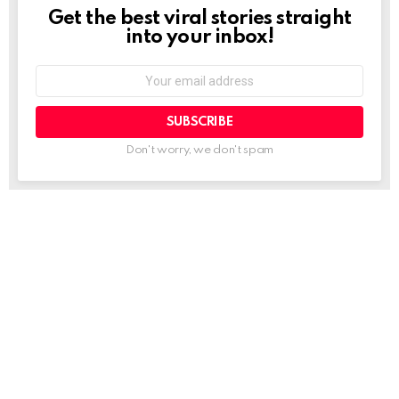
Get the best viral stories straight
NEWSLETTER
into your inbox!
Email
address:
Don't worry, we don't spam