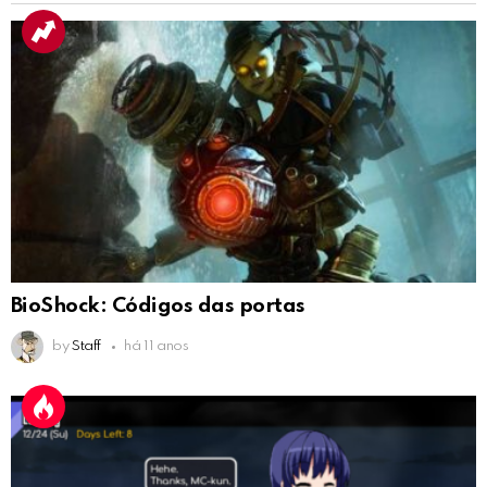
BioShock: Códigos das portas
by
Staff
há 11 anos