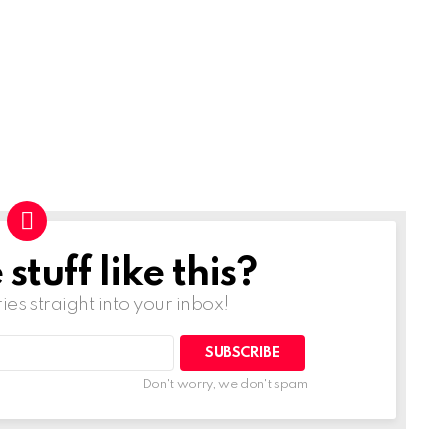
tuff like this?
ries straight into your inbox!
Don't worry, we don't spam