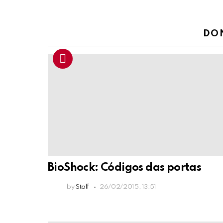
DO
BioShock: Códigos das portas
by
Staff
26/02/2015, 13:51