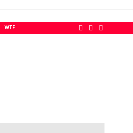
SEARCH
LOGIN
SWITCH
WTF
SKIN