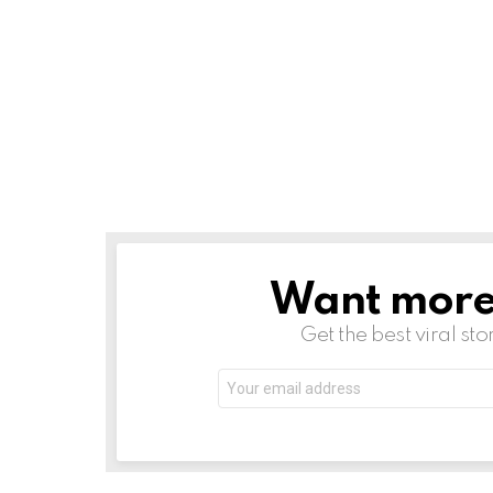
Want more s
NEWSLETTER
Get the best viral sto
Email
address: