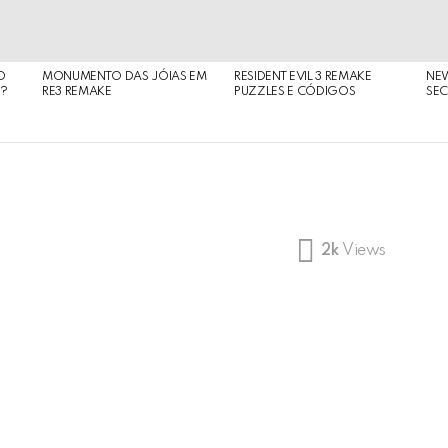
O
MONUMENTO DAS JÓIAS EM
RESIDENT EVIL 3 REMAKE
NE
O?
RE3 REMAKE
PUZZLES E CÓDIGOS
SEC
2k
Views