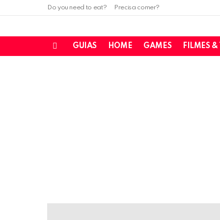
Do you need to eat?
Precisa comer?
GUIAS
HOME
GAMES
FILMES &
Menu
LATEST
STORIES