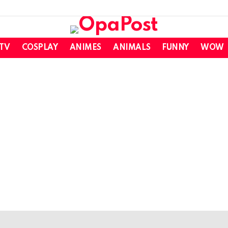
 TV
COSPLAY
ANIMES
ANIMALS
FUNNY
WOW