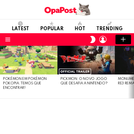
LATEST
POPULAR
HOT
TRENDING
LOGIN
SWITCH
SKIN
Menu
LATEST
STORIES
POKÉMON EM POKÉMON
PICKMON: O NOVO JOGO
MONUMEN
POKOPIA: TEMOS QUE
QUE DESAFIA A NINTENDO?
RE3 REM
ENCONTRAR!