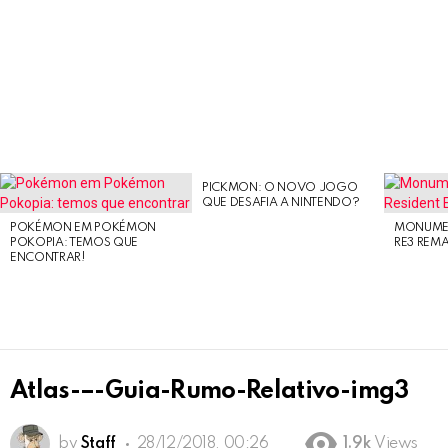
PICKMON: O NOVO JOGO
LATEST
QUE DESAFIA A NINTENDO?
STORIES
POKÉMON EM POKÉMON
MONUMEN
POKOPIA: TEMOS QUE
RE3 REM
ENCONTRAR!
Atlas-–-Guia-Rumo-Relativo-img3
by
Staff
28/12/2018, 00:26
1.9k
Views