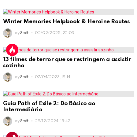
Winter Memories Helpbook & Heroine Routes
by
Staff
02/02/2025, 22:03
13 filmes de terror que se restringem a assistir
sozinho
by
Staff
07/04/2023, 19:14
Guia Path of Exile 2: Do Básico ao
Intermediário
by
Staff
29/12/2024, 15:42