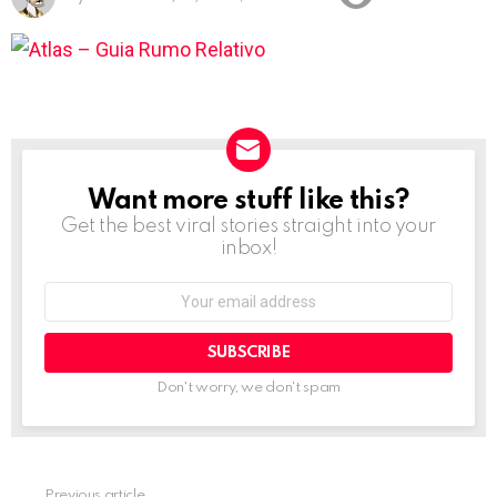
Want more stuff like this?
NEWSLETTER
Get the best viral stories straight into your
inbox!
Email
address:
Don't worry, we don't spam
Previous article