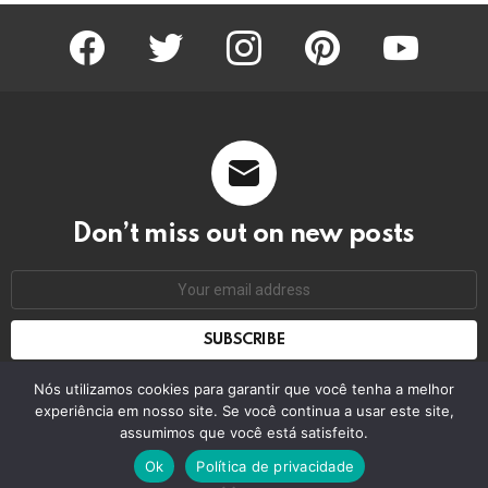
facebook
twitter
instagram
pinterest
youtube
Don’t miss out on new posts
Email
address:
Don't worry, we don't spam
Nós utilizamos cookies para garantir que você tenha a melhor
experiência em nosso site. Se você continua a usar este site,
assumimos que você está satisfeito.
© 2026 by bring the pixel. Remember to change this
Ok
Política de privacidade