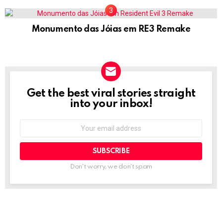
Monumento das Jóias em RE3 Remake
Get the best viral stories straight
NEWSLETTER
into your inbox!
Email
address:
Don't worry, we don't spam