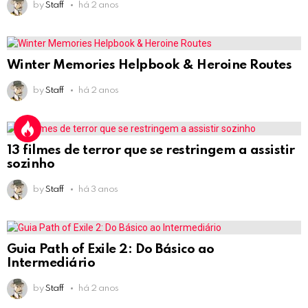
by
Staff
há 2 anos
Winter Memories Helpbook & Heroine Routes
by
Staff
há 2 anos
13 filmes de terror que se restringem a assistir
sozinho
by
Staff
há 3 anos
Guia Path of Exile 2: Do Básico ao
Intermediário
by
Staff
há 2 anos