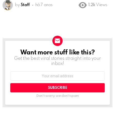
by
Staff
há 7 anos
1.2k
Views
Want more stuff like this?
NEWSLETTER
Get the best viral stories straight into your
inbox!
Email
address:
Don't worry, we don't spam