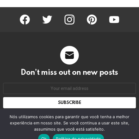
facebook
twitter
instagram
pinterest
youtube
Don’t miss out on new posts
Email
address:
Don't worry, we don't spam
Nós utilizamos cookies para garantir que você tenha a melhor
experiência em nosso site. Se você continua a usar este site,
assumimos que você está satisfeito.
© 2026 by bring the pixel. Remember to change this
Ok
Política de privacidade