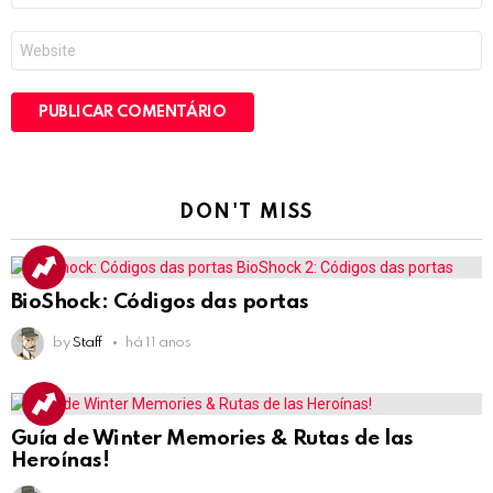
*
Site
DON'T MISS
BioShock: Códigos das portas
by
Staff
há 11 anos
Guía de Winter Memories & Rutas de las
Heroínas!