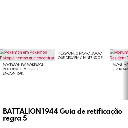
PICKMON: O NOVO JOGO
LATEST
QUE DESAFIA A NINTENDO?
STORIES
POKÉMON EM POKÉMON
MONUMEN
POKOPIA: TEMOS QUE
RE3 REM
ENCONTRAR!
BATTALION 1944 Guia de retificação
regra 5