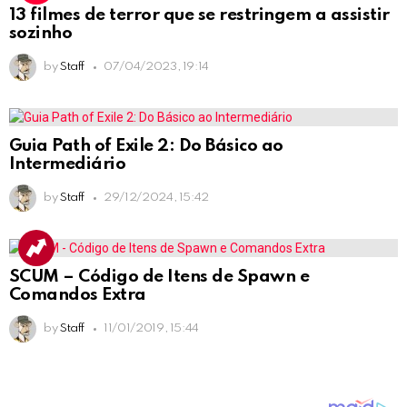
13 filmes de terror que se restringem a assistir
sozinho
by
Staff
07/04/2023, 19:14
Guia Path of Exile 2: Do Básico ao
Intermediário
by
Staff
29/12/2024, 15:42
SCUM – Código de Itens de Spawn e
Comandos Extra
by
Staff
11/01/2019, 15:44