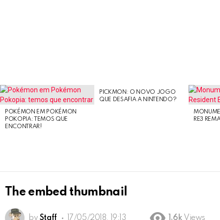
PICKMON: O NOVO JOGO
LATEST
QUE DESAFIA A NINTENDO?
STORIES
POKÉMON EM POKÉMON
MONUMEN
POKOPIA: TEMOS QUE
RE3 REM
ENCONTRAR!
The embed thumbnail
by
Staff
17/05/2018, 19:13
1.6k
Views