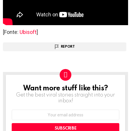
[Fonte:
Ubisoft
]
REPORT
Want more stuff like this?
NEWSLETTER
Get the best viral stories straight into your
inbox!
Email
address: