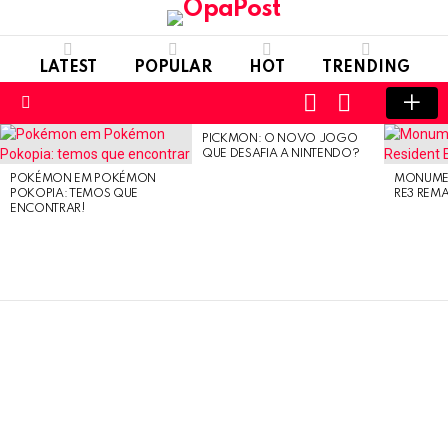
LATEST
POPULAR
HOT
TRENDING
LOGIN
SWITCH
SKIN
Menu
PICKMON: O NOVO JOGO
LATEST
QUE DESAFIA A NINTENDO?
STORIES
POKÉMON EM POKÉMON
MONUMEN
POKOPIA: TEMOS QUE
RE3 REM
ENCONTRAR!