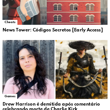
Cheats
News Tower: Códigos Secretos [Early Access]
Games
Drew Harrison é demitida após comentário
celebrando morte de Charlie Kirk