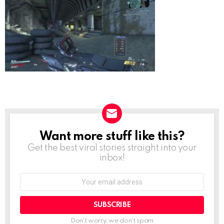
Want more stuff like this?
NEWSLETTER
Get the best viral stories straight into your
inbox!
Email
address:
Don't worry, we don't spam