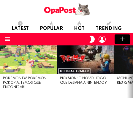
LATEST
POPULAR
HOT
TRENDING
LOGIN
SWITCH
SKIN
Menu
LATEST
STORIES
POKÉMON EM POKÉMON
PICKMON: O NOVO JOGO
MONUMEN
POKOPIA: TEMOS QUE
QUE DESAFIA A NINTENDO?
RE3 REM
ENCONTRAR!