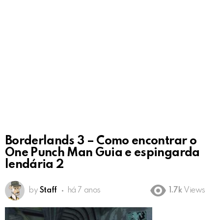
Borderlands 3 – Como encontrar o
One Punch Man Guia e espingarda
lendária 2
by
Staff
há 7 anos
1.7k
Views