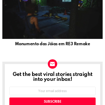
Monumento das Jóias em RE3 Remake
Get the best viral stories straight
NEWSLETTER
into your inbox!
Email
address: