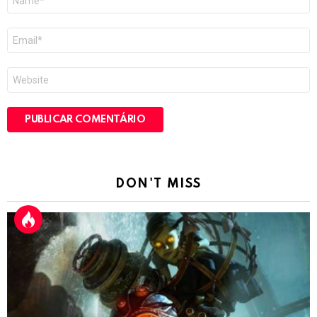
*
E-
mail
*
Site
DON'T MISS