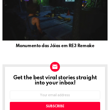
Monumento das Jóias em RE3 Remake
Get the best viral stories straight
NEWSLETTER
into your inbox!
Email
address: