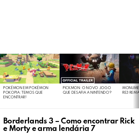
LATEST
STORIES
POKÉMON EM POKÉMON
PICKMON: O NOVO JOGO
MONUMEN
POKOPIA: TEMOS QUE
QUE DESAFIA A NINTENDO?
RE3 REM
ENCONTRAR!
Borderlands 3 – Como encontrar Rick
e Morty e arma lendária 7