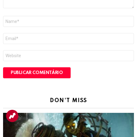
Nome
*
E-
mail
*
Site
DON'T MISS