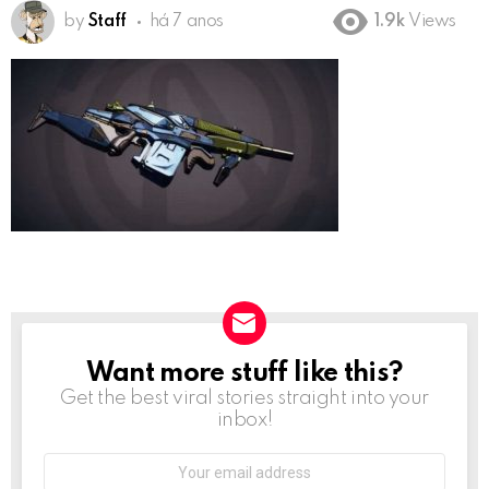
by
Staff
há 7 anos
1.9k
Views
Want more stuff like this?
NEWSLETTER
Get the best viral stories straight into your
inbox!
Email
address: