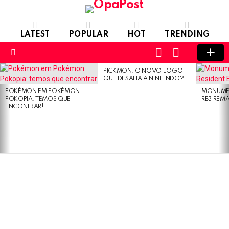
LATEST
POPULAR
HOT
TRENDING
LOGIN
SWITCH
SKIN
Menu
PICKMON: O NOVO JOGO
LATEST
QUE DESAFIA A NINTENDO?
STORIES
POKÉMON EM POKÉMON
MONUMEN
POKOPIA: TEMOS QUE
RE3 REM
ENCONTRAR!