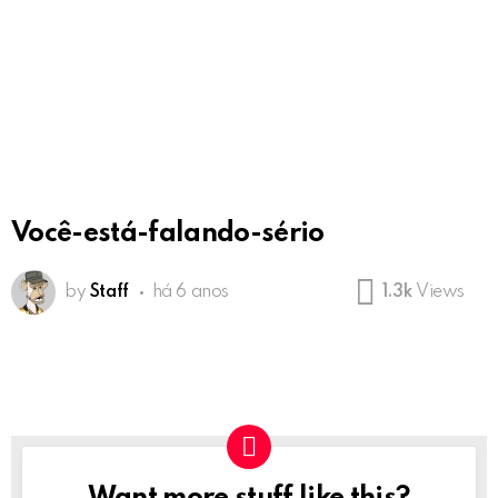
Você-está-falando-sério
by
Staff
há 6 anos
1.3k
Views
NEWSLETTER