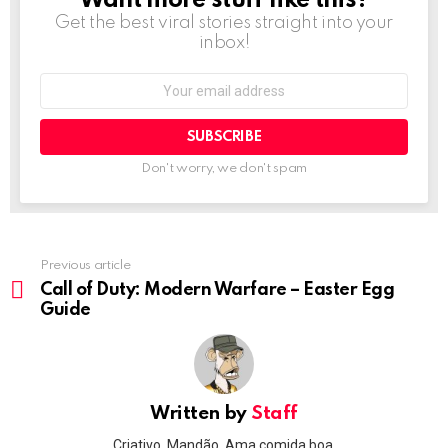
Want more stuff like this?
Get the best viral stories straight into your
inbox!
Email
address:
Don't worry, we don't spam
Previous article
See
more
Call of Duty: Modern Warfare – Easter Egg
Guide
Written by
Staff
Criativo, Mandão. Ama comida boa.