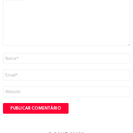
*
Nome
*
E-
mail
*
Site