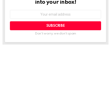
into your inbox!
Email
address:
Don't worry, we don't spam