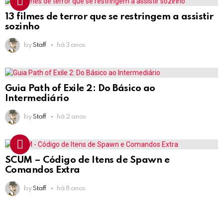
13 filmes de terror que se restringem a assistir
sozinho
by
Staff
há 3 anos
Guia Path of Exile 2: Do Básico ao
Intermediário
by
Staff
há 2 anos
SCUM – Código de Itens de Spawn e
Comandos Extra
by
Staff
há 8 anos