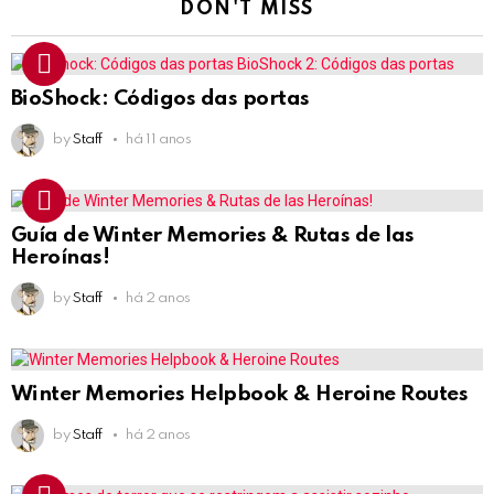
DON'T MISS
BioShock: Códigos das portas
by
Staff
há 11 anos
Guía de Winter Memories & Rutas de las
Heroínas!
by
Staff
há 2 anos
Winter Memories Helpbook & Heroine Routes
by
Staff
há 2 anos