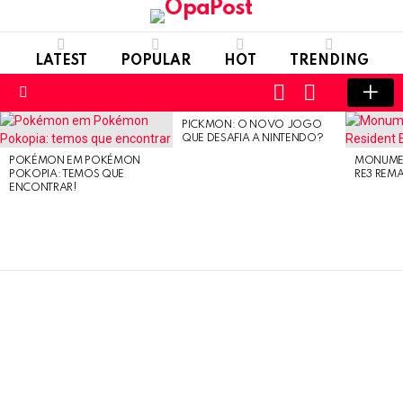
LATEST
POPULAR
HOT
TRENDING
LOGIN
SWITCH
SKIN
Menu
PICKMON: O NOVO JOGO
LATEST
QUE DESAFIA A NINTENDO?
STORIES
POKÉMON EM POKÉMON
MONUMEN
POKOPIA: TEMOS QUE
RE3 REM
ENCONTRAR!