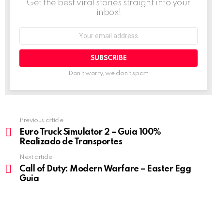
Get the best viral stories straight into your
inbox!
Email
address:
Don't worry, we don't spam
Previous article
See
more
Euro Truck Simulator 2 – Guia 100%
Realizado de Transportes
Next article
Call of Duty: Modern Warfare – Easter Egg
Guia