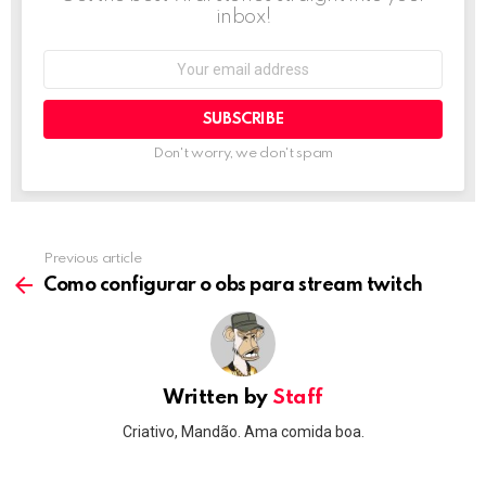
inbox!
Email
address:
Don't worry, we don't spam
Previous article
See
more
Como configurar o obs para stream twitch
Written by
Staff
Criativo, Mandão. Ama comida boa.