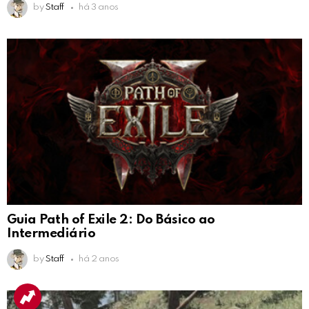
by
Staff
há 3 anos
Guia Path of Exile 2: Do Básico ao
Intermediário
by
Staff
há 2 anos