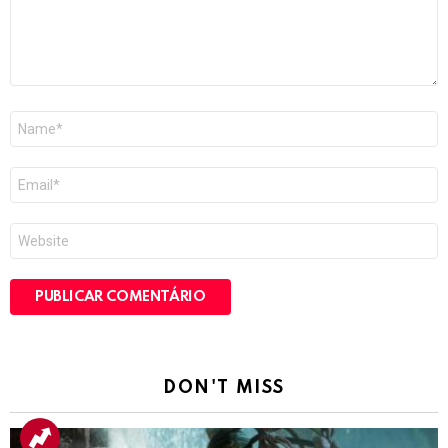
Nome
*
E-
mail
*
Site
DON'T MISS