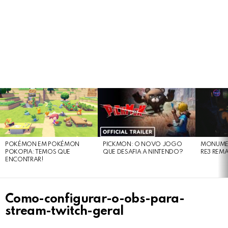
LATEST
STORIES
POKÉMON EM POKÉMON
PICKMON: O NOVO JOGO
MONUMEN
POKOPIA: TEMOS QUE
QUE DESAFIA A NINTENDO?
RE3 REM
ENCONTRAR!
Como-configurar-o-obs-para-
stream-twitch-geral