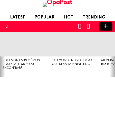
LATEST
POPULAR
HOT
TRENDING
LOGIN
SWITCH
SKIN
Menu
LATEST
STORIES
POKÉMON EM POKÉMON
PICKMON: O NOVO JOGO
MONUMEN
POKOPIA: TEMOS QUE
QUE DESAFIA A NINTENDO?
RE3 REM
ENCONTRAR!