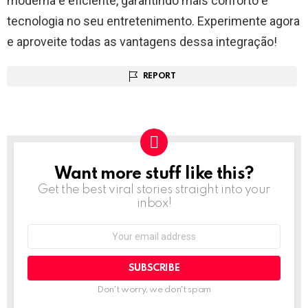
moderna e eficiente, garantindo mais conforto e
tecnologia no seu entretenimento. Experimente agora
e aproveite todas as vantagens dessa integração!
REPORT
Want more stuff like this?
NEWSLETTER
Get the best viral stories straight into your
inbox!
Email
address:
Don't worry, we don't spam