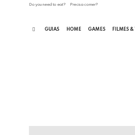
Do you need to eat?
Precisa comer?
GUIAS
HOME
GAMES
FILMES &
Menu
LATEST