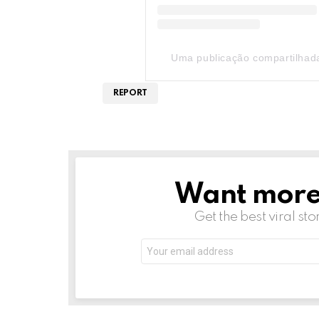
Uma publicação compartilhada
REPORT
Want more s
NEWSLETTER
Get the best viral sto
Email
address: