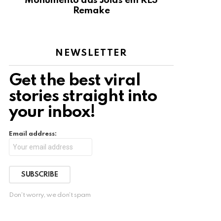
Monumento das Jóias em RE3
Remake
NEWSLETTER
Get the best viral
stories straight into
your inbox!
Email address:
Don't worry, we don't spam