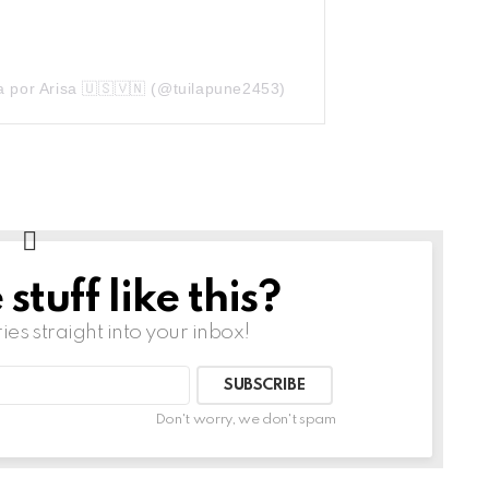
 por Arisa 🇺🇸🇻🇳 (@tuilapune2453)
tuff like this?
ries straight into your inbox!
Don't worry, we don't spam