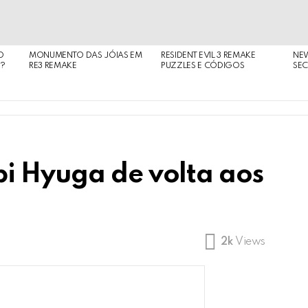
O
MONUMENTO DAS JÓIAS EM
RESIDENT EVIL 3 REMAKE
NE
O?
RE3 REMAKE
PUZZLES E CÓDIGOS
SEC
i Hyuga de volta aos
2k
Views