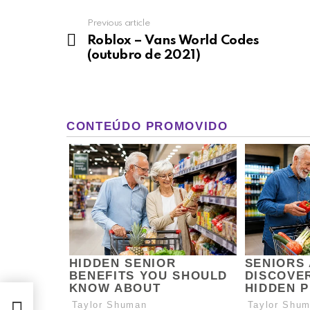
Previous article
See
more
Roblox – Vans World Codes
(outubro de 2021)
ubro