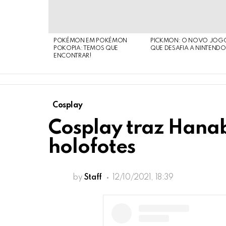
STORIES
POKÉMON EM POKÉMON
PICKMON: O NOVO JOG
POKOPIA: TEMOS QUE
QUE DESAFIA A NINTEND
ENCONTRAR!
Cosplay
Cosplay traz Hanab
holofotes
by
Staff
12/10/2021, 18:39